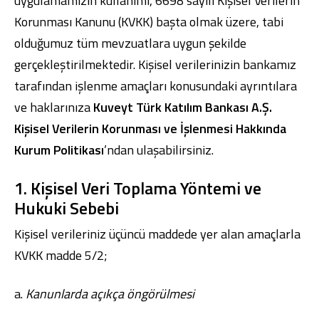
uygulamamızın kullanımı, 6698 sayılı Kişisel Verilerin
Korunması Kanunu (KVKK) başta olmak üzere, tabi
olduğumuz tüm mevzuatlara uygun şekilde
gerçekleştirilmektedir. Kişisel verilerinizin bankamız
tarafından işlenme amaçları konusundaki ayrıntılara
Dijital Bankacılık
Hakkımızda
Finans Portalı
Yatırımcı İlişkileri
ve haklarınıza
Kuveyt Türk Katılım Bankası A.Ş.
Şube ve ATM’ler
İletişim
Ürün ve Hizmet Ücretleri
Kişisel Verilerin Korunması ve İşlenmesi Hakkında
English
العربية
Dijital Bankacılık
Hakkımızda
Finans Portalı
Yatırımcı İlişkileri
Kurum Politikası
’ndan
ulaşabilirsiniz.
Şube ve ATM’ler
İletişim
Ürün ve Hizmet Ücretleri
English
العربية
1. Kişisel Veri Toplama Yöntemi ve
Hukuki Sebebi
Kişisel verileriniz üçüncü maddede yer alan amaçlarla
KVKK madde 5/2;
a.
Kanunlarda açıkça öngörülmesi