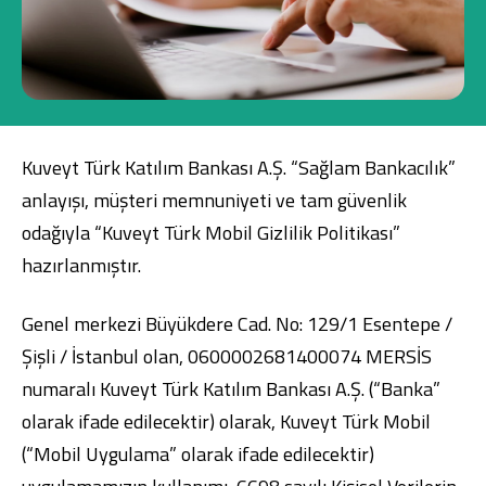
Konut Finansmanı
Yatırım Fonları
Kuveyt Türk Katılım Bankası A.Ş. “Sağlam Bankacılık”
anlayışı, müşteri memnuniyeti ve tam güvenlik
Ticari Kartlar
odağıyla “Kuveyt Türk Mobil Gizlilik Politikası”
hazırlanmıştır.
Tarım Finansmanı
Genel merkezi Büyükdere Cad. No: 129/1 Esentepe /
Leasing
Şişli / İstanbul olan, 0600002681400074 MERSİS
Yatırım
numaralı Kuveyt Türk Katılım Bankası A.Ş. (“Banka”
olarak ifade edilecektir) olarak, Kuveyt Türk Mobil
(“Mobil Uygulama” olarak ifade edilecektir)