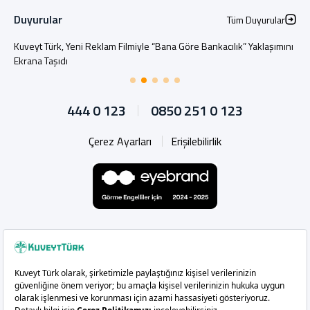
Duyurular
Tüm Duyurular
Kuveyt Türk, Yeni Reklam Filmiyle “Bana Göre Bankacılık” Yaklaşımını
Ekrana Taşıdı
444 0 123
0850 251 0 123
Çerez Ayarları
Erişilebilirlik
Whatsapp
Instagram
Facebook
X
Linkedin
YouTu
Copyright 2026 Kuveyt Türk Katılım Bankası A.Ş.