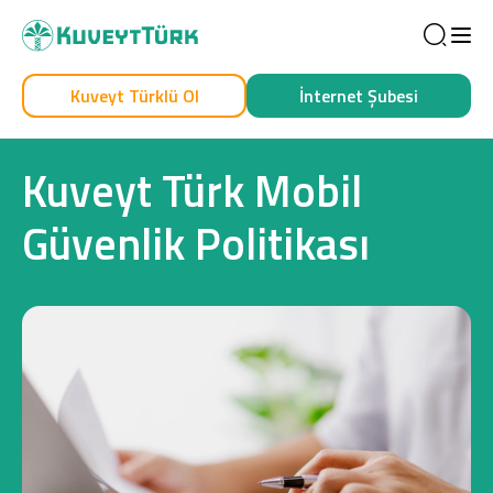
Sea
Kuveyt Türklü Ol
İnternet Şubesi
Kendim İçin
İşim İçin
Kuveyt Türk Mobil
Güvenlik Politikası
Sağlam Kart
Araç Finansmanı