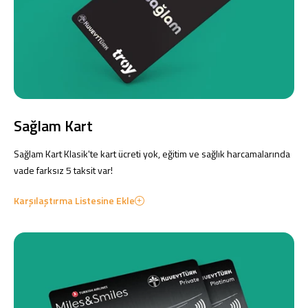
Konut Finansmanı
Yatırım Fonları
Sağlam Kart
Ticari Kartlar
Sağlam Kart Klasik'te kart ücreti yok, eğitim ve sağlık harcamalarında
vade farksız 5 taksit var!
Tarım Finansmanı
Karşılaştırma Listesine Ekle
Leasing
Yatırım