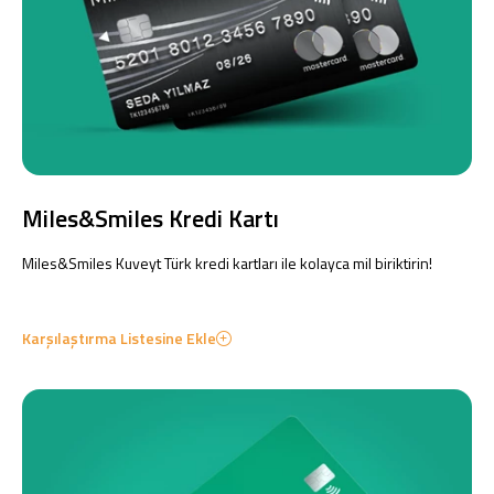
Dijital Bankacılık
Hakkımızda
Finans Portalı
Yatırımcı İlişkileri
Şube ve ATM’ler
İletişim
Ürün ve Hizmet Ücretleri
English
العربية
Miles&Smiles Kredi Kartı
Dijital Bankacılık
Hakkımızda
Finans Portalı
Yatırımcı İlişkileri
Şube ve ATM’ler
İletişim
Ürün ve Hizmet Ücretleri
Miles&Smiles Kuveyt Türk kredi kartları ile kolayca mil biriktirin!
English
العربية
Karşılaştırma Listesine Ekle