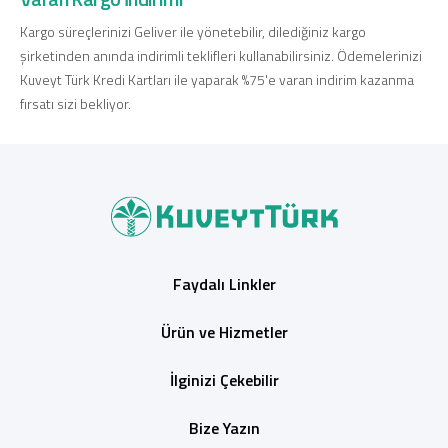
Kargo süreçlerinizi Geliver ile yönetebilir, dilediğiniz kargo
şirketinden anında indirimli teklifleri kullanabilirsiniz. Ödemelerinizi
Kuveyt Türk Kredi Kartları ile yaparak %75'e varan indirim kazanma
fırsatı sizi bekliyor.
Dijital Bankacılık
Hakkımızda
Finans Portalı
Yatırımcı İlişkileri
Şube ve ATM’ler
İletişim
Ürün ve Hizmet Ücretleri
English
العربية
Dijital Bankacılık
Hakkımızda
Finans Portalı
Yatırımcı İlişkileri
Şube ve ATM’ler
İletişim
Ürün ve Hizmet Ücretleri
English
العربية
Faydalı Linkler
Ürün ve Hizmetler
İlginizi Çekebilir
Bize Yazın