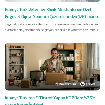
Konut Finansmanı
Kuveyt Türk Veteriner Klinik Müşterilerine Özel
Yatırım Fonları
Fugevet Dijital Yönetim Çözümlerinden %30 İndirim
FugeVet, veteriner kliniklerinin tüm süreçlerini web ve mobilde tek
platformdan yönetmesini sağlayan dijital klinik yönetim çözümüdür.
Ticari Kartlar
Tarım Finansmanı
Leasing
Yatırım
Kuveyt Türk'ten E-Ticaret Yapan KOBİ'lere %75’e
Varan Kargo İndirimi