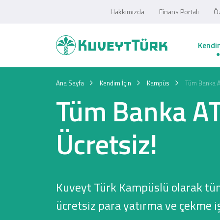
Hakkımızda
Finans Portalı
Öz
Kendim
Ana Sayfa
Kendim İçin
Kampüs
Tüm Banka AT
Tüm Banka AT
Ücretsiz!
Kuveyt Türk Kampüslü olarak tü
ücretsiz para yatırma ve çekme iş