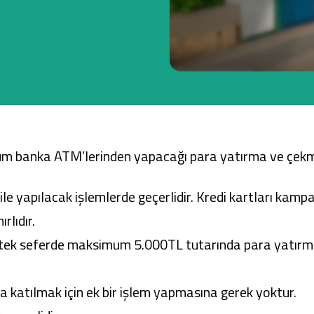
Ticari Kartlar
Tarım Finansmanı
Leasing
üm banka ATM
’lerinden yapacağı para yatırma ve çek
Yatırım
 yapılacak işlemlerde geçerlidir. Kredi kartları kampa
rlıdır.
tek seferde maksimum 5.000TL tutarında para yatırma
katılmak için ek bir işlem yapmasına gerek yoktur.