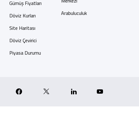
Merkezi
Gümüş Fiyatları
Arabuluculuk
Döviz Kurları
Site Haritası
Döviz Çevirici
Piyasa Durumu
p
nstagram
Facebook
X
Linkedin
YouTube