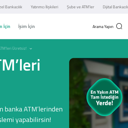
el Bankacılık
Yatırımcı İlişkileri
Şube ve ATM’ler
Dijital Bankacıl
 İçin
İşim İçin
Arama Yapın
M’leri Ücretsiz!
M’leri
m banka ATM’lerinden
lemi yapabilirsin!