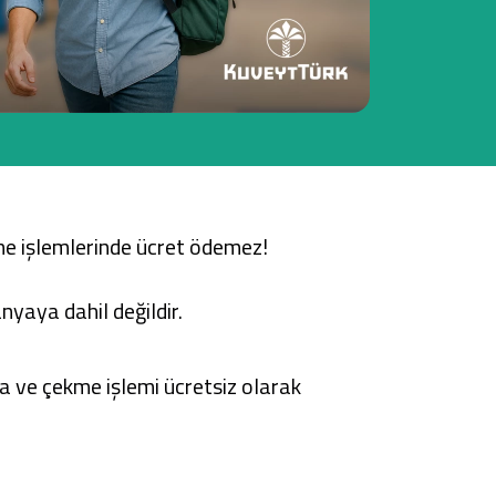
Tüm Kampanyalar
Tüm Kampanyalar
me işlemlerinde ücret ödemez!
nyaya dahil değildir.
 ve çekme işlemi ücretsiz olarak