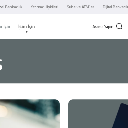
el Bankacılık
Yatırımcı İlişkileri
Şube ve ATM’ler
Dijital Bankacıl
 İçin
İşim İçin
Arama Yapın
S