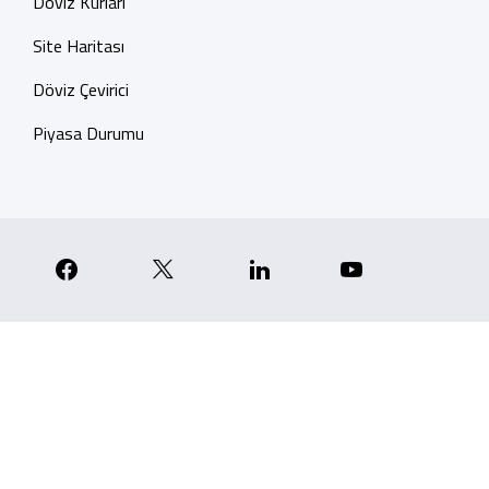
Döviz Kurları
Site Haritası
Döviz Çevirici
Piyasa Durumu
p
nstagram
Facebook
X
Linkedin
YouTube