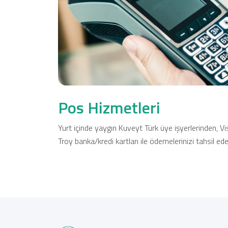
Sağlam Kart
Araç Finansmanı
Konut Finansmanı
Pos Hizmetleri
Yatırım Fonları
Yurt içinde yaygın Kuveyt Türk üye işyerlerinden, 
Troy banka/kredi kartları ile ödemelerinizi tahsil edeb