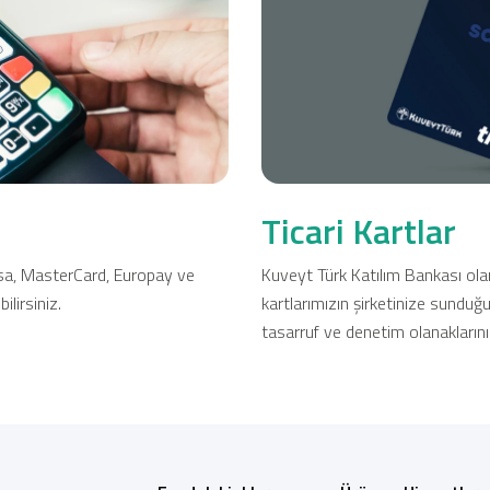
Ticari Kartlar
Tarım Finansmanı
Leasing
Ticari Kartlar
Yatırım
Visa, MasterCard, Europay ve
Kuveyt Türk Katılım Bankası olara
ilirsiniz.
kartlarımızın şirketinize sunduğu 
tasarruf ve denetim olanaklarını