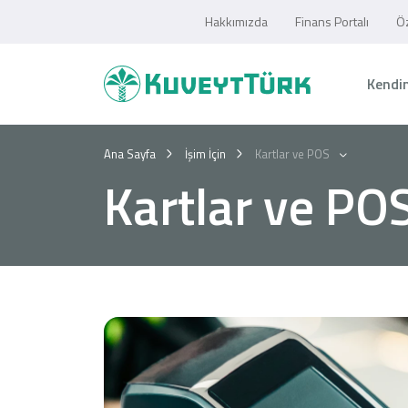
Hakkımızda
Finans Portalı
Öz
Kendim
Ana Sayfa
İşim İçin
Kartlar ve POS
Kartlar ve PO