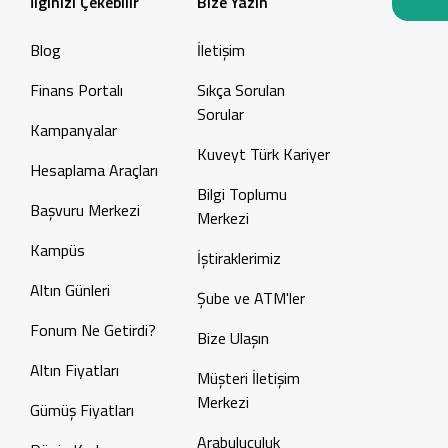
İlginizi Çekebilir
Bize Yazın
Blog
İletişim
Finans Portalı
Sıkça Sorulan
Sorular
Kampanyalar
Kuveyt Türk Kariyer
Hesaplama Araçları
Bilgi Toplumu
Başvuru Merkezi
Merkezi
Kampüs
İştiraklerimiz
Altın Günleri
Şube ve ATM'ler
Fonum Ne Getirdi?
Bize Ulaşın
Altın Fiyatları
Müşteri İletişim
Merkezi
Gümüş Fiyatları
Arabuluculuk