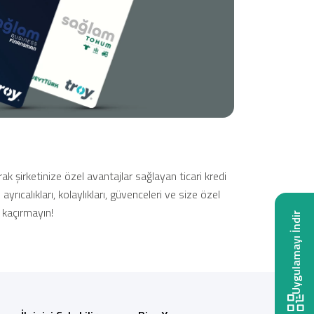
Tüm Kampanyalar
Tüm Kampanyalar
k şirketinize özel avantajlar sağlayan ticari kredi
ayrıcalıkları, kolaylıkları, güvenceleri ve size özel
 kaçırmayın!
Uygulamayı İndir