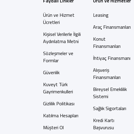
Faydalı Linkler
Ürün ve Hizmetler
Ürün ve Hizmet
Leasing
Ücretleri
Araç Finansmanları
Kişisel Verilerle İlgili
Konut
Aydınlatma Metni
Finansmanları
Sözleşmeler ve
İhtiyaç Finansmanı
Formlar
Alışveriş
Güvenlik
Finansmanları
Kuveyt Türk
Bireysel Emeklilik
Gayrimenkulleri
Sistemi
Gizlilik Politikası
Sağlık Sigortaları
Katılma Hesapları
Kredi Kartı
Müşteri Ol
Başvurusu