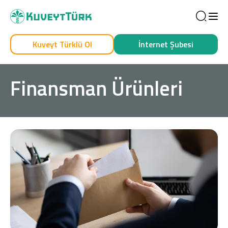
Sea
Kuveyt Türklü Ol
İnternet Şubesi
Kendim İçin
İşim İçin
Finansman Ürünleri
Sağlam Kart
Araç Finansmanı