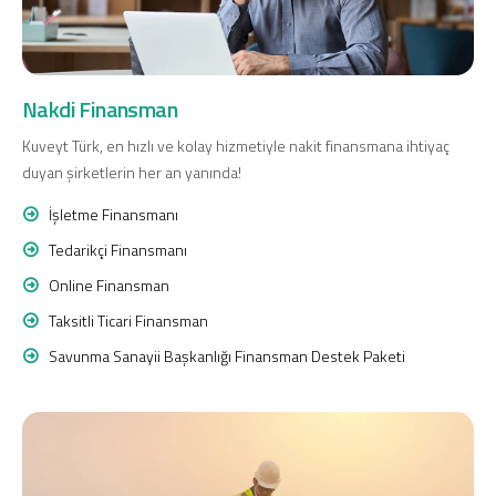
Nakdi Finansman
Kuveyt Türk, en hızlı ve kolay hizmetiyle nakit finansmana ihtiyaç
Dijital Bankacılık
Hakkımızda
Finans Portalı
Yatırımcı İlişkileri
duyan şirketlerin her an yanında!
Şube ve ATM’ler
İletişim
Ürün ve Hizmet Ücretleri
English
العربية
İşletme Finansmanı
Dijital Bankacılık
Hakkımızda
Finans Portalı
Yatırımcı İlişkileri
Şube ve ATM’ler
İletişim
Ürün ve Hizmet Ücretleri
Tedarikçi Finansmanı
English
العربية
Online Finansman
Taksitli Ticari Finansman
Savunma Sanayii Başkanlığı Finansman Destek Paketi