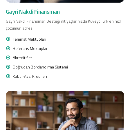
Konut Finansmanı
Gayri Nakdi Finansman
Yatırım Fonları
Gayri Nakdi Finansman Desteği ihtiyaçlarınızda Kuveyt Türk en hızlı
çözümün adresi!
Teminat Mektupları
Referans Mektupları
Akreditifler
Ticari Kartlar
Doğrudan Borçlandırma Sistemi
Tarım Finansmanı
Kabul-Aval Kredileri
Leasing
Yatırım