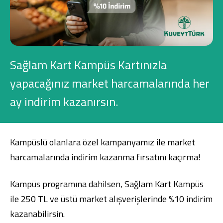
Konut Finansmanı
Yatırım Fonları
Sağlam Kart Kampüs Kartınızla
yapacağınız market harcamalarında her
ay indirim kazanırsın.
Ticari Kartlar
Tarım Finansmanı
Kampüslü olanlara özel kampanyamız ile market
Leasing
harcamalarında indirim kazanma fırsatını kaçırma!
Yatırım
Kampüs programına dahilsen,
Sağlam Kart Kampüs
ile 250 TL ve üstü market alışverişlerinde %10 indirim
kazanabilirsin.