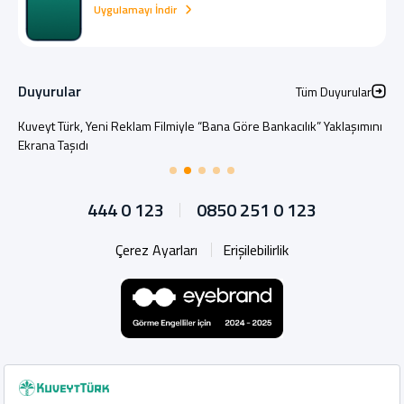
Uygulamayı İndir
Duyurular
Tüm Duyurular
Kuveyt Türk, Yeni Reklam Filmiyle “Bana Göre Bankacılık” Yaklaşımını
Ekrana Taşıdı
444 0 123
0850 251 0 123
Çerez Ayarları
Erişilebilirlik
Whatsapp
Instagram
Facebook
X
Linkedin
YouTu