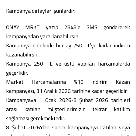
Kampanya detayları şunlardır:
ONAY MRKT yazıp 2848’e SMS göndererek
kampanyadan yararlanabilirsin.
Dijital Bankacılık
Hakkımızda
Finans Portalı
Yatırımcı İlişkileri
Kampanya dahilinde her ay 250 TL’ye kadar indirim
Şube ve ATM’ler
İletişim
Ürün ve Hizmet Ücretleri
kazanabilirsin.
English
العربية
Dijital Bankacılık
Hakkımızda
Finans Portalı
Yatırımcı İlişkileri
Kampanya 250 TL ve üstü yapılan harcamalarda
Şube ve ATM’ler
İletişim
Ürün ve Hizmet Ücretleri
geçerlidir.
English
العربية
Market Harcamalarına %10 İndirim Kazan
kampanyası, 31 Aralık 2026 tarihine kadar geçerlidir.
Kampanyaya 1 Ocak 2026-8 Şubat 2026 tarihleri
arası katılan müşterilerimizin tekrar katılım
sağlaması gerekmektedir.
8 Şubat 2026'dan sonra kampanyaya katılan veya