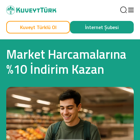
Sea
Kuveyt Türklü Ol
İnternet Şubesi
Kendim İçin
İşim İçin
Market Harcamalarına
%10 İndirim Kazan
Sağlam Kart
Araç Finansmanı