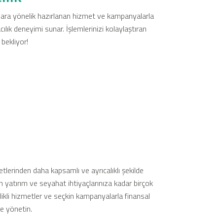
yaçlara yönelik hazırlanan hizmet ve kampanyalarla
acılık deneyimi sunar. İşlemlerinizi kolaylaştıran
bekliyor!
Tüm Kampanyalar
Tüm Kampanyalar
etlerinden daha kapsamlı ve ayrıcalıklı şekilde
n yatırım ve seyahat ihtiyaçlarınıza kadar birçok
ikli hizmetler ve seçkin kampanyalarla finansal
de yönetin.