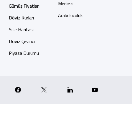
Merkezi
Gümüş Fiyatları
Arabuluculuk
Döviz Kurları
Site Haritası
Döviz Çevirici
Piyasa Durumu
p
nstagram
Facebook
X
Linkedin
YouTube