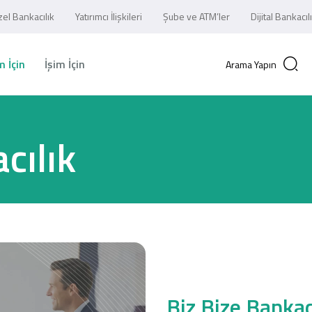
el Bankacılık
Yatırımcı İlişkileri
Şube ve ATM’ler
Dijital Bankacıl
 İçin
İşim İçin
Arama Yapın
cılık
Biz Bize Bankac