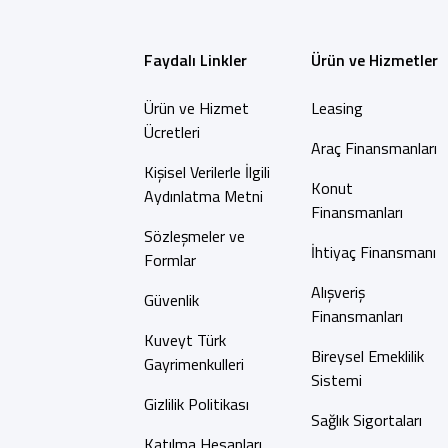
Faydalı Linkler
Ürün ve Hizmetler
Ürün ve Hizmet
Leasing
Ücretleri
Araç Finansmanları
Kişisel Verilerle İlgili
Konut
Aydınlatma Metni
Finansmanları
Sözleşmeler ve
İhtiyaç Finansmanı
Formlar
Alışveriş
Güvenlik
Finansmanları
Kuveyt Türk
Bireysel Emeklilik
Gayrimenkulleri
Sistemi
Gizlilik Politikası
Sağlık Sigortaları
Katılma Hesapları