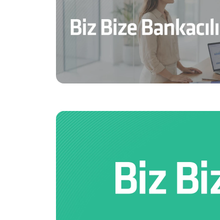
Sağlam Kart
Araç Finansmanı
Konut Finansmanı
Yatırım Fonları