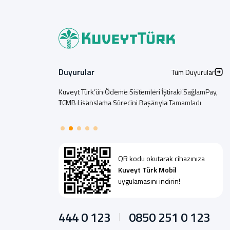
Duyurular
Tüm Duyurular
Kuveyt Türk, Yeni Reklam Filmiyle “Bana Göre
Bankacılık” Yaklaşımını Ekrana Taşıdı
QR kodu okutarak cihazınıza
Kuveyt Türk Mobil
uygulamasını indirin!
444 0 123
0850 251 0 123