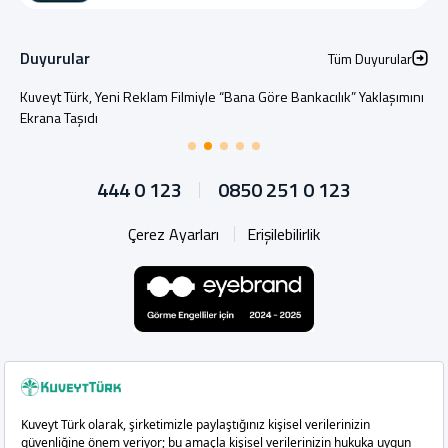
Duyurular
Tüm Duyurular
Kuveyt Türk, Yeni Reklam Filmiyle “Bana Göre Bankacılık” Yaklaşımını
Ekrana Taşıdı
444 0 123
0850 251 0 123
Çerez Ayarları
Erişilebilirlik
Whatsapp
Instagram
Facebook
X
Linkedin
YouTu