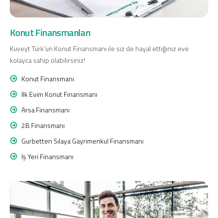
Konut Finansmanı
Yatırım Fonları
Konut Finansmanları
Kuveyt Türk’ün Konut Finansmanı ile siz de hayal ettiğiniz eve
kolayca sahip olabilirsiniz!
Konut Finansmanı
İlk Evim Konut Finansmanı
Ticari Kartlar
Arsa Finansmanı
Tarım Finansmanı
2B Finansmanı
Gurbetten Sılaya Gayrimenkul Finansmanı
Leasing
İş Yeri Finansmanı
Yatırım