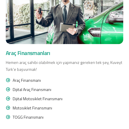
Dijital Bankacılık
Hakkımızda
Finans Portalı
Yatırımcı İlişkileri
Şube ve ATM’ler
İletişim
Ürün ve Hizmet Ücretleri
English
Araç Finansmanları
العربية
Dijital Bankacılık
Hakkımızda
Finans Portalı
Yatırımcı İlişkileri
Hemen araç sahibi olabilmek için yapmanız gereken tek şey, Kuveyt
Şube ve ATM’ler
İletişim
Ürün ve Hizmet Ücretleri
Türk'e başvurmak!
English
العربية
Araç Finansmanı
Dijital Araç Finansmanı
Dijital Motosiklet Finansmanı
Motosiklet Finansmanı
TOGG Finansmanı