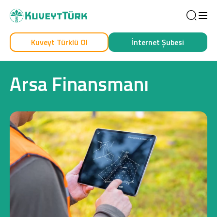
Sea
Kuveyt Türklü Ol
İnternet Şubesi
Kendim İçin
İşim İçin
Arsa Finansmanı
Sağlam Kart
Araç Finansmanı