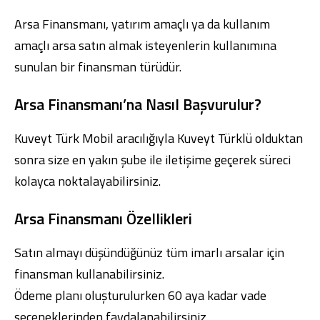
Arsa Finansmanı, yatırım amaçlı ya da kullanım
amaçlı arsa satın almak isteyenlerin kullanımına
sunulan bir finansman türüdür.
Dijital Bankacılık
Hakkımızda
Finans Portalı
Yatırımcı İlişkileri
Arsa Finansmanı’na Nasıl Başvurulur?
Şube ve ATM’ler
İletişim
Ürün ve Hizmet Ücretleri
English
العربية
Kuveyt Türk Mobil
aracılığıyla Kuveyt Türklü olduktan
Dijital Bankacılık
Hakkımızda
Finans Portalı
Yatırımcı İlişkileri
sonra size en yakın şube ile iletişime geçerek süreci
Şube ve ATM’ler
İletişim
Ürün ve Hizmet Ücretleri
English
العربية
kolayca noktalayabilirsiniz.
Arsa Finansmanı Özellikleri
Satın almayı düşündüğünüz tüm imarlı arsalar için
finansman kullanabilirsiniz.
Ödeme planı oluşturulurken 60 aya kadar vade
seçeneklerinden faydalanabilirsiniz.