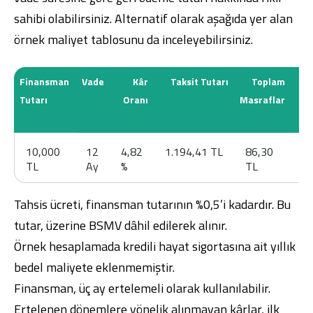
sahibi olabilirsiniz. Alternatif olarak aşağıda yer alan
örnek maliyet tablosunu da inceleyebilirsiniz.
Finansman
Vade
Kâr
Taksit Tutarı
Toplam
Tutarı
Oranı
Masraflar
M
10,000
12
4,82
1.194,41 TL
86,30
8
TL
Ay
%
TL
%
Tahsis ücreti, finansman tutarının %0,5’i kadardır. Bu
tutar, üzerine BSMV dâhil edilerek alınır.
Örnek hesaplamada kredili hayat sigortasına ait yıllık
bedel maliyete eklenmemiştir.
Finansman, üç ay ertelemeli olarak kullanılabilir.
Ertelenen dönemlere yönelik alınmayan kârlar, ilk