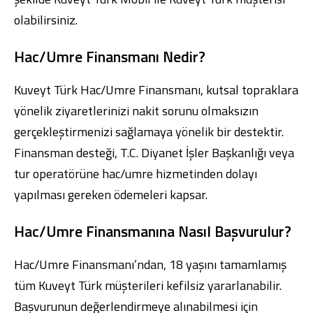
olabilirsiniz.
Hac/Umre Finansmanı Nedir?
Kuveyt Türk Hac/Umre Finansmanı, kutsal topraklara
Dijital Bankacılık
Hakkımızda
Finans Portalı
Yatırımcı İlişkileri
yönelik ziyaretlerinizi nakit sorunu olmaksızın
Şube ve ATM’ler
İletişim
Ürün ve Hizmet Ücretleri
English
العربية
gerçekleştirmenizi sağlamaya yönelik bir destektir.
Dijital Bankacılık
Hakkımızda
Finans Portalı
Yatırımcı İlişkileri
Finansman desteği, T.C. Diyanet İşler Başkanlığı veya
Şube ve ATM’ler
İletişim
Ürün ve Hizmet Ücretleri
tur operatörüne hac/umre hizmetinden dolayı
English
العربية
yapılması gereken ödemeleri kapsar.
Hac/Umre Finansmanına Nasıl Başvurulur?
Hac/Umre Finansmanı’ndan, 18 yaşını tamamlamış
tüm Kuveyt Türk müşterileri kefilsiz yararlanabilir.
Başvurunun değerlendirmeye alınabilmesi için