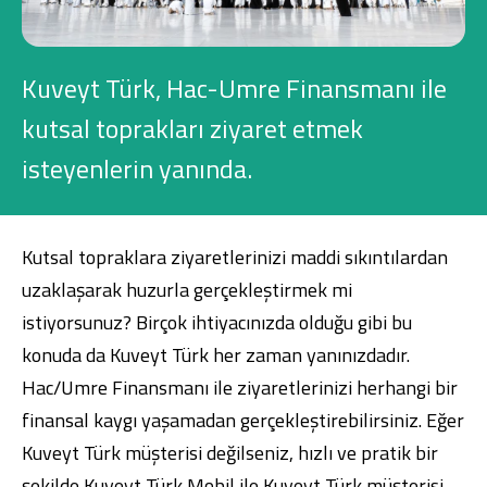
Konut Finansmanı
Yatırım Fonları
Kuveyt Türk, Hac-Umre Finansmanı ile
kutsal toprakları ziyaret etmek
isteyenlerin yanında.
Ticari Kartlar
Kutsal topraklara ziyaretlerinizi maddi sıkıntılardan
Tarım Finansmanı
uzaklaşarak huzurla gerçekleştirmek mi
istiyorsunuz? Birçok ihtiyacınızda olduğu gibi bu
Leasing
konuda da Kuveyt Türk her zaman yanınızdadır.
Yatırım
Hac/Umre Finansmanı ile ziyaretlerinizi herhangi bir
finansal kaygı yaşamadan gerçekleştirebilirsiniz. Eğer
Kuveyt Türk müşterisi değilseniz, hızlı ve pratik bir
şekilde
Kuveyt Türk Mobil
ile Kuveyt Türk müşterisi