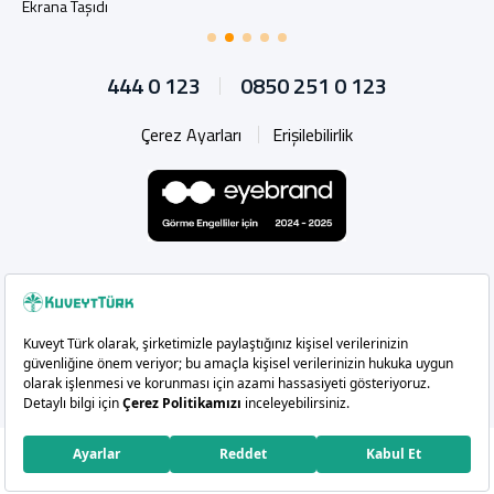
Ekrana Taşıdı
444 0 123
0850 251 0 123
Çerez Ayarları
Erişilebilirlik
Whatsapp
Instagram
Facebook
X
Linkedin
YouTu
Copyright 2026 Kuveyt Türk Katılım Bankası A.Ş.