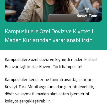
Konut Finansmanı
Yatırım Fonları
Kampüslülere Özel Döviz ve Kıymetli
Maden Kurlarından yararlanabilirsin.
Ticari Kartlar
Kampüslülere özel döviz ve kıymetli maden kurları!
Tarım Finansmanı
En avantajlı kurlar Kuveyt Türk Kampüs’te!
Leasing
Kampüslüler kendilerine tanımlı avantajlı kurları
Yatırım
Kuveyt Türk Mobil
uygulamadan görüntüleyebilir,
döviz ve kıymetli maden alım satım işlemlerini
kolayca gerçekleştirebilir.