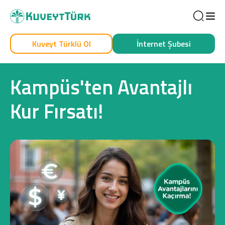
Sea
Kuveyt Türklü Ol
İnternet Şubesi
Kendim İçin
İşim İçin
Kampüs'ten Avantajlı
Kur Fırsatı!
Sağlam Kart
Araç Finansmanı