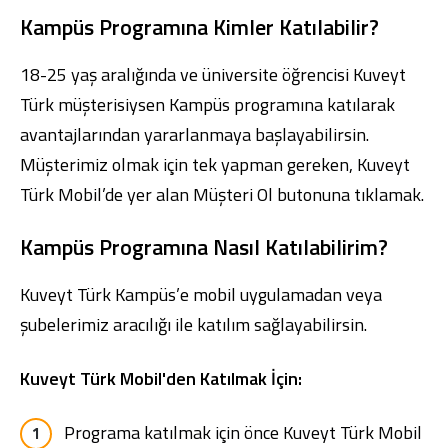
Kampüs Programına Kimler Katılabilir?
18-25 yaş aralığında ve üniversite öğrencisi Kuveyt
Türk müşterisiysen Kampüs programına katılarak
avantajlarından yararlanmaya başlayabilirsin.
Dijital Bankacılık
Hakkımızda
Finans Portalı
Yatırımcı İlişkileri
Şube ve ATM’ler
İletişim
Ürün ve Hizmet Ücretleri
Müşterimiz olmak için tek yapman gereken,
Kuveyt
English
العربية
Türk Mobil
’de yer alan Müşteri Ol butonuna tıklamak.
Dijital Bankacılık
Hakkımızda
Finans Portalı
Yatırımcı İlişkileri
Şube ve ATM’ler
İletişim
Ürün ve Hizmet Ücretleri
Kampüs Programına Nasıl Katılabilirim?
English
العربية
Kuveyt Türk Kampüs’e mobil uygulamadan veya
şubelerimiz aracılığı ile katılım sağlayabilirsin.
Kuveyt Türk Mobil'den Katılmak İçin:
Programa katılmak için önce
Kuveyt Türk Mobil