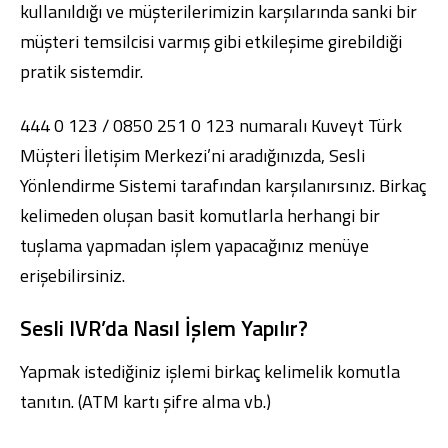
kullanıldığı ve müşterilerimizin karşılarında sanki bir
müşteri temsilcisi varmış gibi etkileşime girebildiği
pratik sistemdir.
444 0 123 / 0850 251 0 123 numaralı Kuveyt Türk
Dijital Bankacılık
Hakkımızda
Finans Portalı
Yatırımcı İlişkileri
Müşteri İletişim Merkezi’ni aradığınızda, Sesli
Şube ve ATM’ler
İletişim
Ürün ve Hizmet Ücretleri
English
العربية
Yönlendirme Sistemi tarafından karşılanırsınız. Birkaç
Dijital Bankacılık
Hakkımızda
Finans Portalı
Yatırımcı İlişkileri
kelimeden oluşan basit komutlarla herhangi bir
Şube ve ATM’ler
İletişim
Ürün ve Hizmet Ücretleri
tuşlama yapmadan işlem yapacağınız menüye
English
العربية
erişebilirsiniz.
Sesli IVR’da Nasıl İşlem Yapılır?
Yapmak istediğiniz işlemi birkaç kelimelik komutla
tanıtın. (ATM kartı şifre alma vb.)