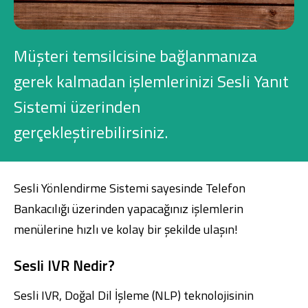
Konut Finansmanı
Yatırım Fonları
Müşteri temsilcisine bağlanmanıza
gerek kalmadan işlemlerinizi Sesli Yanıt
Sistemi üzerinden
gerçekleştirebilirsiniz.
Ticari Kartlar
Tarım Finansmanı
Sesli Yönlendirme Sistemi sayesinde Telefon
Bankacılığı üzerinden yapacağınız işlemlerin
Leasing
menülerine hızlı ve kolay bir şekilde ulaşın!
Yatırım
Sesli IVR Nedir?
Sesli IVR, Doğal Dil İşleme (NLP) teknolojisinin