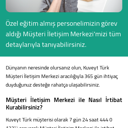
Konut Finansmanı
Yatırım Fonları
Özel eğitim almış personelimizin görev
aldığı Müşteri İletişim Merkezi'mizi tüm
detaylarıyla tanıyabilirsiniz.
Ticari Kartlar
Dünyanın neresinde olursanız olun, Kuveyt Türk
Tarım Finansmanı
Müşteri İletişim Merkezi aracılığıyla 365 gün ihtiyaç
duyduğunuz desteğe rahatça ulaşabilirsiniz.
Leasing
Müşteri İletişim Merkezi ile Nasıl İrtibat
Yatırım
Kurabilirsiniz?
Kuveyt Türk müşterisi olarak 7 gün 24 saat
444 0