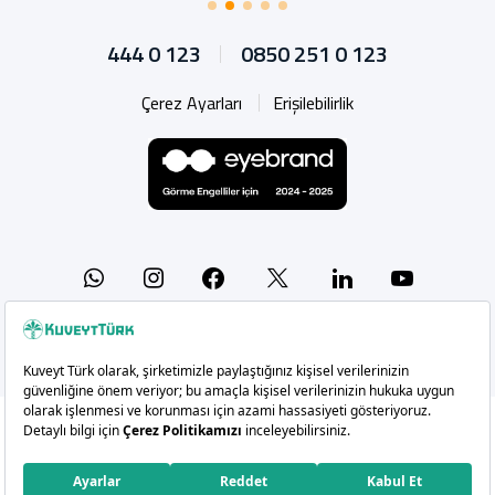
444 0 123
0850 251 0 123
Çerez Ayarları
Erişilebilirlik
Whatsapp
Instagram
Facebook
X
Linkedin
YouTu
Copyright 2026 Kuveyt Türk Katılım Bankası A.Ş.