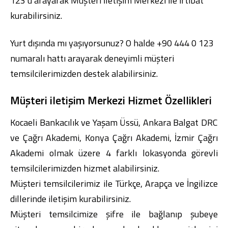
123
’ü arayarak Müşteri İletişim Merkezi ile irtibat
kurabilirsiniz.
Yurt dışında mı yaşıyorsunuz? O halde
+90 444 0 123
numaralı hattı arayarak deneyimli müşteri
Dijital Bankacılık
Hakkımızda
Finans Portalı
Yatırımcı İlişkileri
temsilcilerimizden destek alabilirsiniz.
Şube ve ATM’ler
İletişim
Ürün ve Hizmet Ücretleri
English
العربية
Müşteri iletişim Merkezi Hizmet Özellikleri
Dijital Bankacılık
Hakkımızda
Finans Portalı
Yatırımcı İlişkileri
Şube ve ATM’ler
İletişim
Ürün ve Hizmet Ücretleri
Kocaeli Bankacılık ve Yaşam Üssü, Ankara Balgat DRC
English
العربية
ve Çağrı Akademi, Konya Çağrı Akademi, İzmir Çağrı
Akademi olmak üzere 4 farklı lokasyonda görevli
temsilcilerimizden hizmet alabilirsiniz.
Müşteri temsilcilerimiz ile Türkçe, Arapça ve İngilizce
dillerinde iletişim kurabilirsiniz.
Müşteri temsilcimize şifre ile bağlanıp şubeye