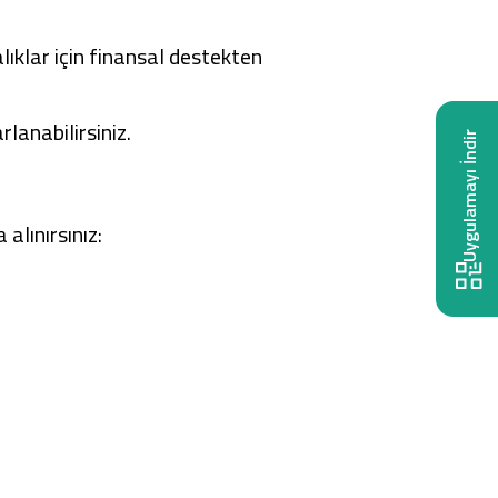
lıklar için finansal destekten
lanabilirsiniz.
Uygulamayı İndir
alınırsınız: