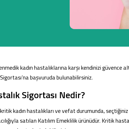
Ticari Kartlar
Tarım Finansmanı
Leasing
nmedik kadın hastalıklarına karşı kendinizi güvence a
Yatırım
Sigortası’na başvuruda bulunabilirsiniz.
talık Sigortası Nedir?
kritik kadın hastalıkları ve vefat durumunda, seçtiğini
ığıyla satılan Katılım Emeklilik ürünüdür. Kritik hasta