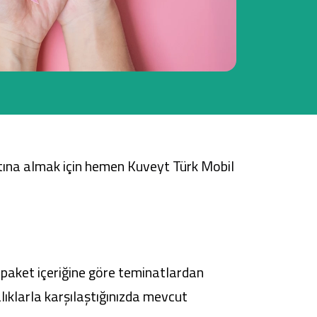
Tüm Kampanyalar
Tüm Kampanyalar
ltına almak için hemen
Kuveyt Türk Mobil
z paket içeriğine göre teminatlardan
lıklarla karşılaştığınızda mevcut