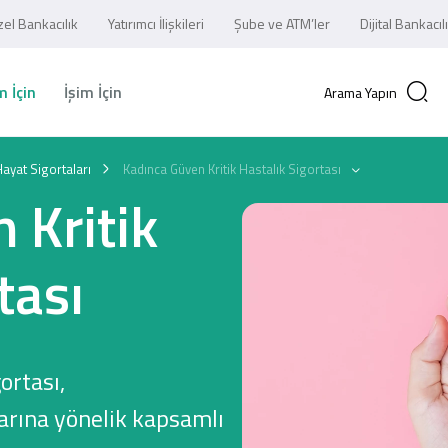
el Bankacılık
Yatırımcı İlişkileri
Şube ve ATM’ler
Dijital Bankacıl
 İçin
İşim İçin
Arama Yapın
ayat Sigortaları
Kadınca Güven Kritik Hastalık Sigortası
 Kritik
tası
ortası,
larına yönelik kapsamlı