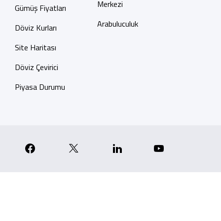
Merkezi
Gümüş Fiyatları
Arabuluculuk
Döviz Kurları
Site Haritası
Döviz Çevirici
Piyasa Durumu
p
nstagram
Facebook
X
Linkedin
YouTube