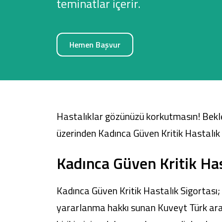
teminatlar içerir.
Hemen Başvur
Sağlam Kart
Araç Finansmanı
Konut Finansmanı
Hastalıklar gözünüzü korkutmasın! Bekle
Yatırım Fonları
üzerinden Kadınca Güven Kritik Hastalık 
Kadınca Güven Kritik Has
Kadınca Güven Kritik Hastalık Sigortası; 
yararlanma hakkı sunan Kuveyt Türk aracıl