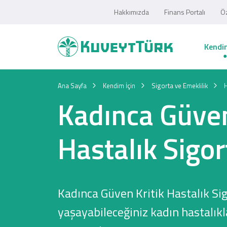
Hakkımızda
Finans Portalı
Öz
Kendim
Ana Sayfa
Kendim İçin
Sigorta ve Emeklilik
H
Kadınca Güven
Hastalık Sigor
Kadınca Güven Kritik Hastalık Sig
yaşayabileceğiniz kadın hastalık