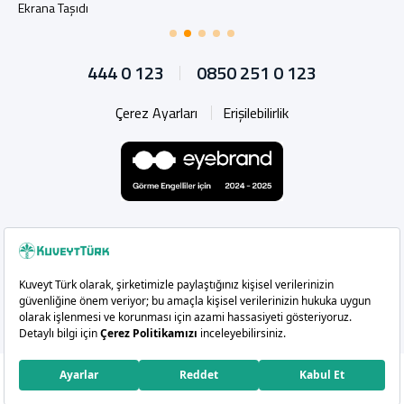
Ekrana Taşıdı
444 0 123
0850 251 0 123
Çerez Ayarları
Erişilebilirlik
Whatsapp
Instagram
Facebook
X
Linkedin
YouTu
Copyright 2026 Kuveyt Türk Katılım Bankası A.Ş.