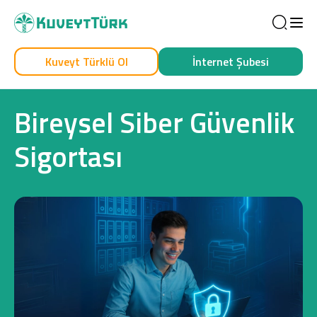
Sea
Kuveyt Türklü Ol
İnternet Şubesi
Kendim İçin
İşim İçin
Bireysel Siber Güvenlik
Sigortası
Sağlam Kart
Araç Finansmanı