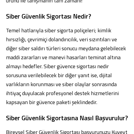
ürünü ile tanışmanın tam zamanı!
Siber Güvenlik Sigortası Nedir?
Temel hatlarıyla siber sigorta poliçeleri; kimlik
hırsızlığı, çevrimiçi dolandırıcılık, veri sızıntıları ve
Dijital Bankacılık
Hakkımızda
Finans Portalı
Yatırımcı İlişkileri
Şube ve ATM’ler
İletişim
Ürün ve Hizmet Ücretleri
diğer siber saldırı türleri sonucu meydana gelebilecek
English
العربية
maddi zararları ve manevi hasarları teminat altına
Dijital Bankacılık
Hakkımızda
Finans Portalı
Yatırımcı İlişkileri
almayı hedefler. Siber güvence sigortası nedir
Şube ve ATM’ler
İletişim
Ürün ve Hizmet Ücretleri
English
العربية
sorusuna verilebilecek bir diğer yanıt ise, dijital
varlıkların korunması ve siber olaylar sonrasında
ihtiyaç duyulacak profesyonel destek hizmetlerini
kapsayan bir güvence paketi şeklindedir.
Siber Güvenlik Sigortasına Nasıl Başvurulur?
Bireysel Siber Güvenlik Sigortası başvurunuzu
Kuveyt