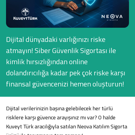
Konut Finansmanı
Yatırım Fonları
Dijital dünyadaki varlığınızı riske
atmayın! Siber Güvenlik Sigortası ile
kimlik hırsızlığından online
Ticari Kartlar
dolandırıcılığa kadar pek çok riske karşı
Tarım Finansmanı
finansal güvencenizi hemen oluşturun!
Leasing
Yatırım
Dijital verilerinizin başına gelebilecek her türlü
risklere karşı güvence arayışınız mı var? O halde
Kuveyt Türk aracılığıyla satılan Neova Katılım Sigorta