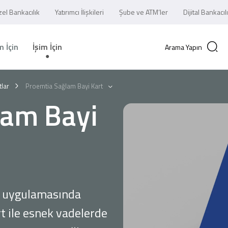
el Bankacılık
Yatırımcı İlişkileri
Şube ve ATM’ler
Dijital Bankacıl
 İçin
İşim İçin
Arama Yapın
tlar
Proemtia Sağlam Bayi Kart
lam Bayi
il uygulamasında
t ile esnek vadelerde