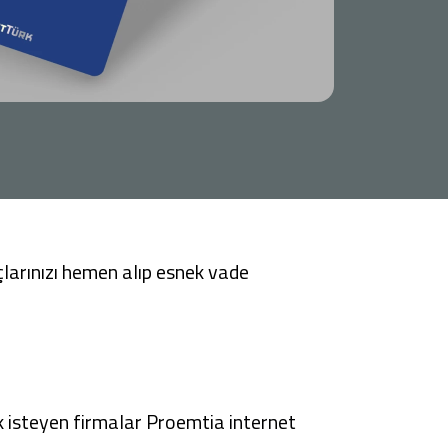
Tüm Kampanyalar
Tüm Kampanyalar
çlarınızı hemen alıp esnek vade
k isteyen firmalar Proemtia
internet