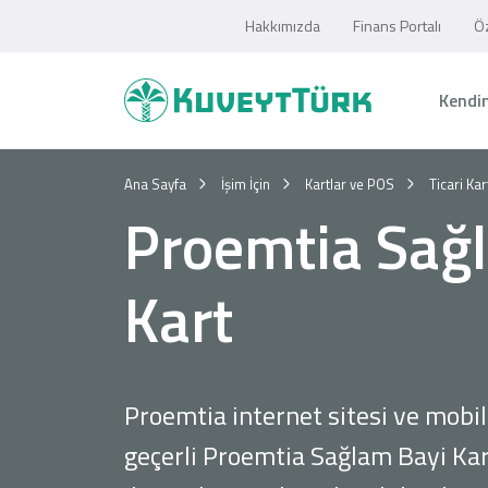
Hakkımızda
Finans Portalı
Öz
Kendim
Ana Sayfa
İşim İçin
Kartlar ve POS
Ticari Kar
Proemtia Sağ
Kart
Proemtia internet sitesi ve mob
geçerli Proemtia Sağlam Bayi Kar