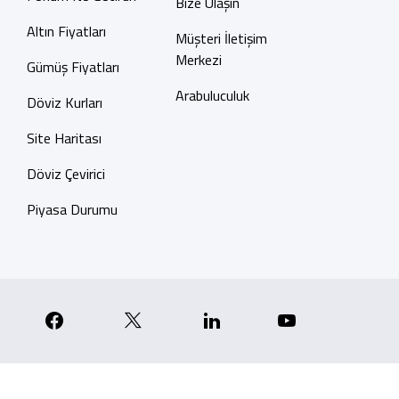
Bize Ulaşın
Altın Fiyatları
Müşteri İletişim
Merkezi
Gümüş Fiyatları
Arabuluculuk
Döviz Kurları
Site Haritası
Döviz Çevirici
Piyasa Durumu
p
nstagram
Facebook
X
Linkedin
YouTube