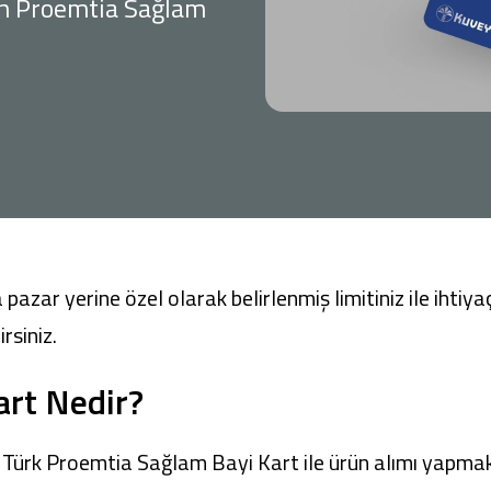
çin Proemtia Sağlam
Ticari Kartlar
Tarım Finansmanı
Leasing
Yatırım
zar yerine özel olarak belirlenmiş limitiniz ile ihtiya
rsiniz.
art Nedir?
 Türk Proemtia Sağlam Bayi Kart ile ürün alımı yapma