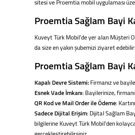
sitesi
ve Proemtia mobil uygulaması üzerin
Proemtia Sağlam Bayi Ka
Kuveyt Türk Mobil'de
yer alan Müşteri Ol
da size en yakın şubemizi ziyaret edebilirs
Proemtia Sağlam Bayi Kar
Kapalı Devre Sistemi:
Firmanız ve bayile
Esnek Vade İmkanı
: Bayilerinize, firman
QR Kod ve Mail Order ile Ödeme
: Kartı
Sadece Dijital Erişim
: Dijital Sağlam Ba
bilgilerine
Kuveyt Türk Mobil'
den kolayca 
gerçekleştirebilirsiniz.