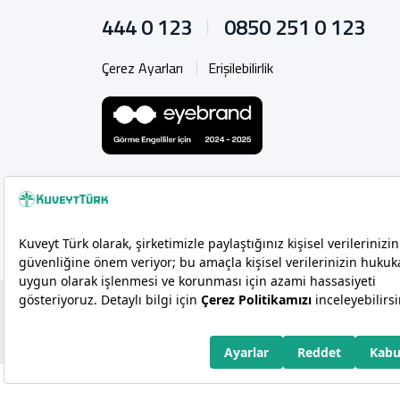
444 0 123
0850 251 0 123
Çerez Ayarları
Erişilebilirlik
Copyright 2026 Kuveyt Türk Katılım Bankası A.Ş.