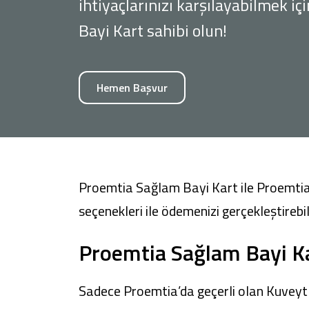
ihtiyaçlarınızı karşılayabilmek i
Bayi Kart sahibi olun!
Sağlam Kart
Hemen Başvur
Araç Finansmanı
Konut Finansmanı
Yatırım Fonları
Proemtia Sağlam Bayi Kart ile Proemtia pa
seçenekleri ile ödemenizi gerçekleştirebili
Proemtia Sağlam Bayi K
Sadece Proemtia’da geçerli olan Kuveyt