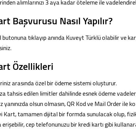
den alımlarınızı 3 aya kadar öteleme ile vadelendirebi
rt Başvurusu Nasıl Yapılır?
 butonuna tıklayıp anında Kuveyt Türklü olabilir ve kar
iniz.
t Özellikleri
riniz arasında özel bir ödeme sistemi oluşturur.
ıza tahsis edilen limitler dahilinde esnek ödeme vadeler
nız yanınızda olsun olmasın, QR Kod ve Mail Order ile k
yi Kart, tamamen dijital bir formda sunulacak olup, fizi
erişebilir, cep telefonunuzu bir kredi kartı gibi kullanara