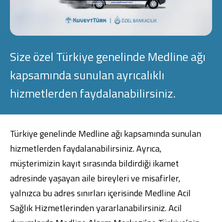
Konut Finansmanı
Yatırım Fonları
Size özel Türkiye genelinde Medline ağı
kapsamında sunulan ayrıcalıklı
hizmetlerden faydalanabilirsiniz.
Ticari Kartlar
Tarım Finansmanı
Türkiye genelinde Medline ağı kapsamında sunulan
hizmetlerden faydalanabilirsiniz. Ayrıca,
Leasing
müşterimizin kayıt sırasında bildirdiği ikamet
Yatırım
adresinde yaşayan aile bireyleri ve misafirler,
yalnızca bu adres sınırları içerisinde Medline Acil
Sağlık Hizmetlerinden yararlanabilirsiniz. Acil