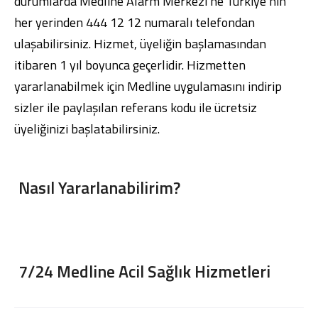
durumlarda Medline Alarm Merkezi’ne Türkiye’nin
her yerinden 444 12 12 numaralı telefondan
ulaşabilirsiniz. Hizmet, üyeliğin başlamasından
itibaren 1 yıl boyunca geçerlidir. Hizmetten
yararlanabilmek için Medline uygulamasını indirip
Dijital Bankacılık
Hakkımızda
Finans Portalı
Yatırımcı İlişkileri
sizler ile paylaşılan referans kodu ile ücretsiz
Şube ve ATM’ler
İletişim
Ürün ve Hizmet Ücretleri
English
العربية
üyeliğinizi başlatabilirsiniz.
Dijital Bankacılık
Hakkımızda
Finans Portalı
Yatırımcı İlişkileri
Şube ve ATM’ler
İletişim
Ürün ve Hizmet Ücretleri
English
العربية
Nasıl Yararlanabilirim?
7/24 Medline Acil Sağlık Hizmetleri