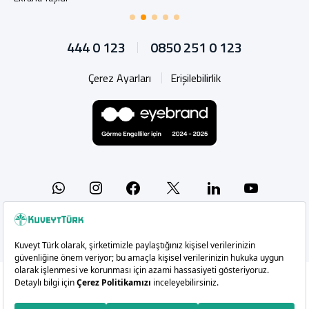
444 0 123
0850 251 0 123
Çerez Ayarları
Erişilebilirlik
Whatsapp
Instagram
Facebook
X
Linkedin
YouTu
Copyright 2026 Kuveyt Türk Katılım Bankası A.Ş.