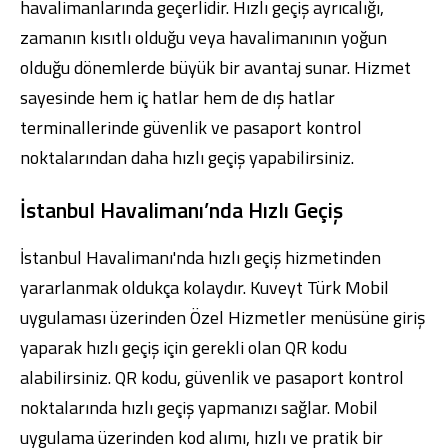
havalimanlarında geçerlidir. Hızlı geçiş ayrıcalığı,
zamanın kısıtlı olduğu veya havalimanının yoğun
olduğu dönemlerde büyük bir avantaj sunar. Hizmet
sayesinde hem iç hatlar hem de dış hatlar
terminallerinde güvenlik ve pasaport kontrol
Dijital Bankacılık
Hakkımızda
Finans Portalı
Yatırımcı İlişkileri
noktalarından daha hızlı geçiş yapabilirsiniz.
Şube ve ATM’ler
İletişim
Ürün ve Hizmet Ücretleri
English
العربية
İstanbul Havalimanı’nda Hızlı Geçiş
Dijital Bankacılık
Hakkımızda
Finans Portalı
Yatırımcı İlişkileri
Şube ve ATM’ler
İletişim
Ürün ve Hizmet Ücretleri
English
العربية
İstanbul Havalimanı'nda hızlı geçiş hizmetinden
yararlanmak oldukça kolaydır. Kuveyt Türk Mobil
uygulaması üzerinden Özel Hizmetler menüsüne giriş
yaparak hızlı geçiş için gerekli olan QR kodu
alabilirsiniz. QR kodu, güvenlik ve pasaport kontrol
noktalarında hızlı geçiş yapmanızı sağlar. Mobil
uygulama üzerinden kod alımı, hızlı ve pratik bir