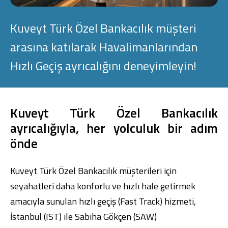
Konut Finansmanı
Kuveyt Türk Özel Bankacılık müşteri
Yatırım Fonları
arasına katılarak Havalimanlarından
Hızlı Geçiş ayrıcalığını deneyimleyin!
Ticari Kartlar
Kuveyt Türk Özel Bankacılık
ayrıcalığıyla, her yolculuk bir adım
Tarım Finansmanı
önde
Leasing
Kuveyt Türk Özel Bankacılık müşterileri için
Yatırım
seyahatleri daha konforlu ve hızlı hale getirmek
amacıyla sunulan hızlı geçiş (Fast Track) hizmeti,
İstanbul (IST) ile Sabiha Gökçen (SAW)