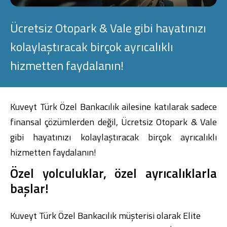
Konut Finansmanı
Ücretsiz Otopark & Vale gibi hayatınızı
Yatırım Fonları
kolaylaştıracak birçok ayrıcalıklı
hizmetten faydalanın!
Ticari Kartlar
Kuveyt Türk Özel Bankacılık ailesine katılarak sadece
finansal çözümlerden değil, Ücretsiz Otopark & Vale
Tarım Finansmanı
gibi hayatınızı kolaylaştıracak birçok ayrıcalıklı
hizmetten faydalanın!
Leasing
Özel yolculuklar, özel ayrıcalıklarla
Yatırım
başlar!
Kuveyt Türk Özel Bankacılık müşterisi olarak Elite