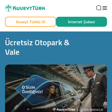
Sea
Kuveyt Türklü Ol
İnternet Şubesi
Kendim İçin
İşim İçin
Ücretsiz Otopark &
Vale
Sağlam Kart
Araç Finansmanı