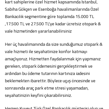
kart sahiplerine özel hizmet kapsamında İstanbul,
Sabiha Gökçen ve Esenboğa havalimanlarında Özel
Bankacılık segmentine göre toplamda 15.000 TL
,17.500 TL ve 27.500 TL'ye kadar ücretsiz otopark &
vale hizmetinden yararlanabilirsiniz
Dijital Bankacılık
Hakkımızda
Finans Portalı
Yatırımcı İlişkileri
Şube ve ATM’ler
İletişim
Ürün ve Hizmet Ücretleri
Her üç havalimanında da size sunduğumuz otopark &
English
العربية
Dijital Bankacılık
Hakkımızda
Finans Portalı
Yatırımcı İlişkileri
vale hizmeti ile seyahatinize konfor katmayı
Şube ve ATM’ler
İletişim
Ürün ve Hizmet Ücretleri
amaçlıyoruz. Hizmetten faydalanmak için yapmanız
English
العربية
gereken, otopark ödemesini gerçekleştirmek ve
ardından bu ödeme tutarının kartınıza iadesini
beklemekten ibarettir. Böylece uçuş öncesinde ve
sonrasında araç park etme stresi yaşamadan,
seyahatinizin keyfini çıkarabilirsiniz.
Hemen Kuveyt Türk Özel Bankacılık
müşterisi olun
ve