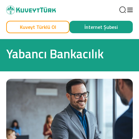
Sea
Kuveyt Türklü Ol
İnternet Şubesi
Kendim İçin
İşim İçin
Yabancı Bankacılık
Sağlam Kart
Araç Finansmanı