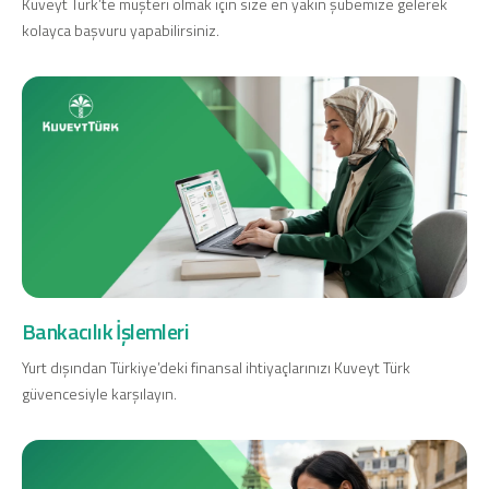
Kuveyt Türk’te müşteri olmak için size en yakın şubemize gelerek
kolayca başvuru yapabilirsiniz.
Dijital Bankacılık
Hakkımızda
Finans Portalı
Yatırımcı İlişkileri
Şube ve ATM’ler
İletişim
Ürün ve Hizmet Ücretleri
English
العربية
Dijital Bankacılık
Hakkımızda
Finans Portalı
Yatırımcı İlişkileri
Şube ve ATM’ler
İletişim
Ürün ve Hizmet Ücretleri
English
العربية
Bankacılık İşlemleri
Yurt dışından Türkiye’deki finansal ihtiyaçlarınızı Kuveyt Türk
güvencesiyle karşılayın.