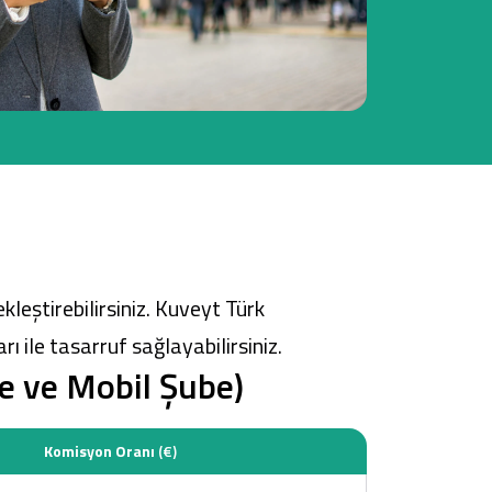
Tüm Kampanyalar
Tüm Kampanyalar
leştirebilirsiniz. Kuveyt Türk
 ile tasarruf sağlayabilirsiniz.
e ve Mobil Şube)
Komisyon Oranı
(€)