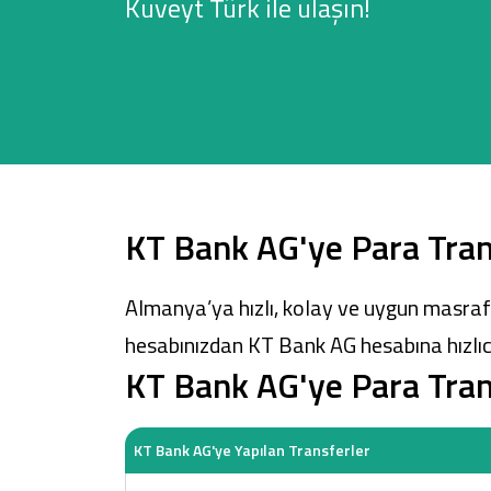
Kuveyt Türk ile ulaşın!
Sağlam Kart
Araç Finansmanı
Konut Finansmanı
KT Bank AG'ye Para Tran
Yatırım Fonları
Almanya’ya hızlı, kolay ve uygun masrafl
hesabınızdan KT Bank AG hesabına hızlıca 
KT Bank AG'ye Para Tran
KT Bank AG'ye Yapılan Transferler