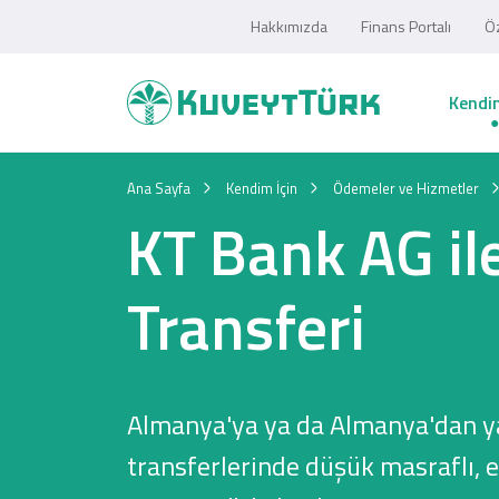
Hakkımızda
Finans Portalı
Öz
Kendim
Ana Sayfa
Kendim İçin
Ödemeler ve Hizmetler
KT Bank AG il
Transferi
Almanya'ya ya da Almanya'dan y
transferlerinde düşük masraflı,