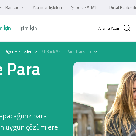
el Bankacılık
Yatırımcı İlişkileri
Şube ve ATM’ler
Dijital Bankacıl
 İçin
İşim İçin
Arama Yapın
Diğer Hizmetler
KT Bank AG ile Para Transferi
e Para
apacağınız para
 en uygun çözümlere