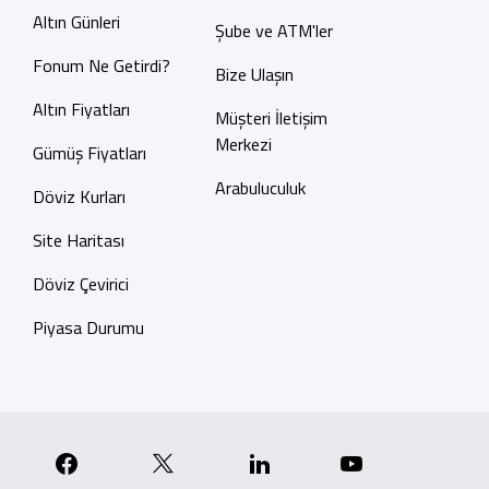
Altın Günleri
Şube ve ATM'ler
Fonum Ne Getirdi?
Bize Ulaşın
Altın Fiyatları
Müşteri İletişim
Merkezi
Gümüş Fiyatları
Arabuluculuk
Döviz Kurları
Site Haritası
Döviz Çevirici
Piyasa Durumu
p
nstagram
Facebook
X
Linkedin
YouTube