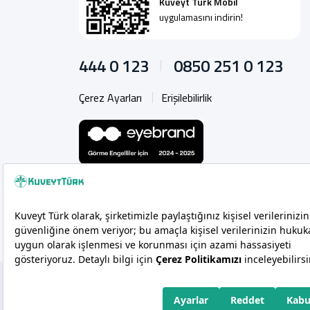
Kuveyt Türk Mobil
uygulamasını indirin!
444 0 123
0850 251 0 123
Çerez Ayarları
Erişilebilirlik
Copyright 2026 Kuveyt Türk Katılım Bankası A.Ş.