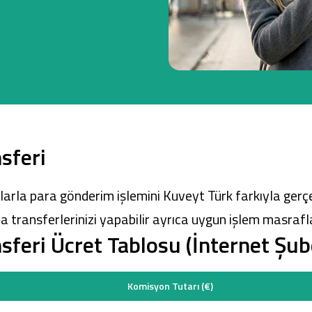
Ticari Kartlar
Tarım Finansmanı
Leasing
sferi
Yatırım
arla para gönderim işlemini Kuveyt Türk farkıyla gerçek
transferlerinizi yapabilir ayrıca uygun işlem masrafları
sferi Ücret Tablosu (İnternet Şub
Komisyon Tutarı (€)