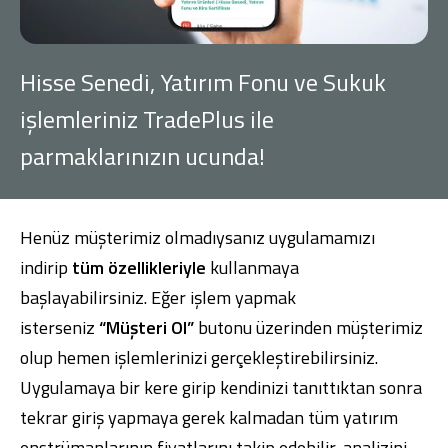
Konut Finansmanı
Yatırım Fonları
Hisse Senedi, Yatırım Fonu ve Sukuk
işlemleriniz TradePlus ile
parmaklarınızın ucunda!
Ticari Kartlar
Henüz müşterimiz olmadıysanız uygulamamızı
Tarım Finansmanı
indirip
tüm özellikleriyle
kullanmaya
başlayabilirsiniz. Eğer işlem yapmak
Leasing
isterseniz
“Müşteri Ol”
butonu üzerinden müşterimiz
Yatırım
olup hemen işlemlerinizi gerçekleştirebilirsiniz.
Uygulamaya bir kere girip kendinizi tanıttıktan sonra
tekrar giriş yapmaya gerek kalmadan tüm yatırım
enstrümanlarının fiyatlarını takip edebilir, analizini