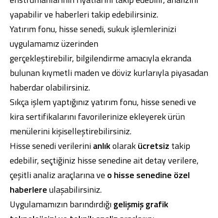
yapabilir ve haberleri takip edebilirsiniz.
Yatırım fonu, hisse senedi, sukuk işlemlerinizi
uygulamamız üzerinden
gerçekleştirebilir,
bilgilendirme
amacıyla ekranda
Dijital Bankacılık
Hakkımızda
Finans Portalı
Yatırımcı İlişkileri
bulunan kıymetli maden ve döviz kurlarıyla piyasadan
Şube ve ATM’ler
İletişim
Ürün ve Hizmet Ücretleri
haberdar olabilirsiniz.
English
العربية
Dijital Bankacılık
Hakkımızda
Finans Portalı
Yatırımcı İlişkileri
Sıkça işlem yaptığınız yatırım fonu, hisse senedi ve
Şube ve ATM’ler
İletişim
Ürün ve Hizmet Ücretleri
kira sertifikalarını favorilerinize ekleyerek ürün
English
العربية
menülerini kişiselleştirebilirsiniz.
Hisse senedi verilerini
anlık
olarak
ücretsiz
takip
edebilir, seçtiğiniz hisse senedine ait detay verilere,
çeşitli analiz araçlarına ve
o hisse senedine özel
haberlere
ulaşabilirsiniz.
Uygulamamızın barındırdığı
gelişmiş grafik