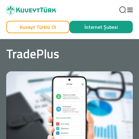
Sea
Kuveyt Türklü Ol
İnternet Şubesi
Kendim İçin
İşim İçin
TradePlus
Sağlam Kart
Araç Finansmanı