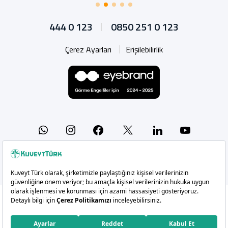
444 0 123
0850 251 0 123
Çerez Ayarları
Erişilebilirlik
Whatsapp
Instagram
Facebook
X
Linkedin
YouTu
Copyright 2026 Kuveyt Türk Katılım Bankası A.Ş.