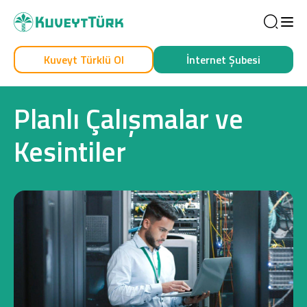
Sea
Kuveyt Türklü Ol
İnternet Şubesi
Kendim İçin
İşim İçin
Planlı Çalışmalar ve
Kesintiler
Sağlam Kart
Araç Finansmanı