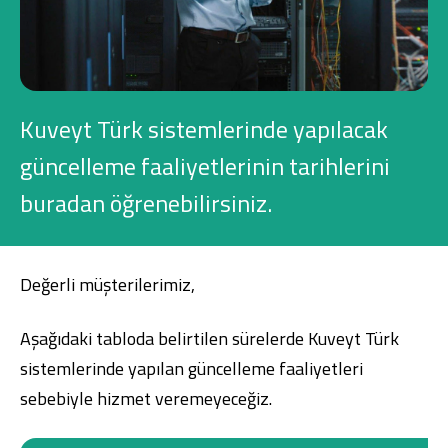
Konut Finansmanı
Yatırım Fonları
Kuveyt Türk sistemlerinde yapılacak
güncelleme faaliyetlerinin tarihlerini
buradan öğrenebilirsiniz.
Ticari Kartlar
Tarım Finansmanı
Değerli müşterilerimiz,
Leasing
Aşağıdaki tabloda belirtilen sürelerde Kuveyt Türk
Yatırım
sistemlerinde yapılan güncelleme faaliyetleri
sebebiyle hizmet veremeyeceğiz.