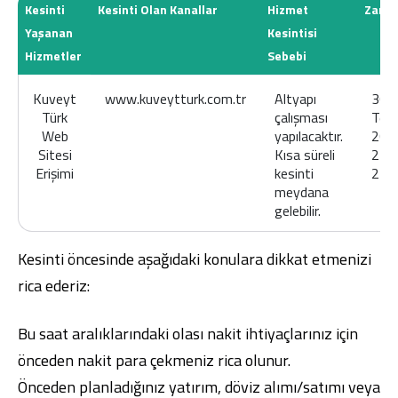
Kesinti
Kesinti Olan Kanallar
Hizmet
Zama
Yaşanan
Kesintisi
Hizmetler
Sebebi
Kuveyt
www.kuveytturk.com.tr
Altyapı
30
Türk
çalışması
Tem
Dijital Bankacılık
Hakkımızda
Finans Portalı
Yatırımcı İlişkileri
Web
yapılacaktır.
202
Şube ve ATM’ler
İletişim
Ürün ve Hizmet Ücretleri
Sitesi
Kısa süreli
22.3
English
العربية
Erişimi
kesinti
23.
Dijital Bankacılık
Hakkımızda
Finans Portalı
Yatırımcı İlişkileri
meydana
Şube ve ATM’ler
İletişim
Ürün ve Hizmet Ücretleri
gelebilir.
English
العربية
Kesinti öncesinde aşağıdaki konulara dikkat etmenizi
rica ederiz:
Bu saat aralıklarındaki olası nakit ihtiyaçlarınız için
önceden nakit para çekmeniz rica olunur.
Önceden planladığınız yatırım, döviz alımı/satımı veya