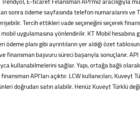
 Trendyol, E-ticaret Finansman API'mız aracılığıyla m
ktan sonra ödeme sayfasında telefon numaralarını ve T.
erişebilir. Tercih ettikleri vade seçeneğini seçerek fin
mobil uygulamasına yönlendirilir. KT Mobil hesabına g
geri ödeme planı gibi ayrıntıların yer aldığı özet tablosu
ve finansman başvuru süreci başarıyla sonuçlanır. API
ca kullanabilmelerini sağlar. Yapı, ortağa bağlı olarak d
finansman API'ları açıktır. LCW kullanıcıları, Kuveyt T
nleri doğrudan satın alabilir. Henüz Kuveyt Türklü değ