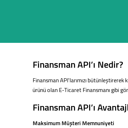
Sağlam Kart
Araç Finansmanı
Konut Finansmanı
Finansman API’ı Nedir?
Yatırım Fonları
Finansman API'larımızı bütünleştirerek ku
ürünü olan E-Ticaret Finansmanı gibi göm
Finansman API’ı Avantajl
Maksimum Müşteri Memnuniyeti