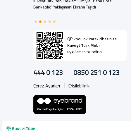
Kuveyt Türk, Yeni Reklam Filmiyle “Bana Göre
Bankacılık” Yaklaşımını Ekrana Taşıdı
QR kodu okutarak cihazınıza
Kuveyt Türk Mobil
uygulamasını indirin!
444 0 123
0850 251 0 123
Çerez Ayarları
Erişilebilirlik