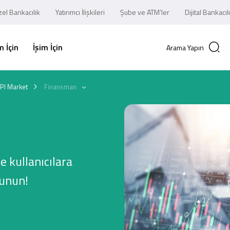
el Bankacılık
Yatırımcı İlişkileri
Şube ve ATM’ler
Dijital Bankacıl
 İçin
İşim İçin
Arama Yapın
PI Market
Finansman
e kullanıcılara
sunun!