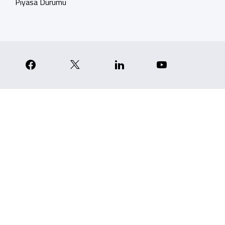
Piyasa Durumu
p
nstagram
Facebook
X
Linkedin
YouTube