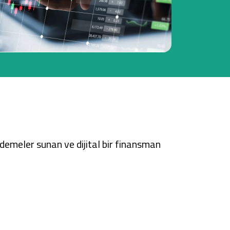
Tüm Kampanyalar
Tüm Kampanyalar
ödemeler sunan ve dijital bir finansman