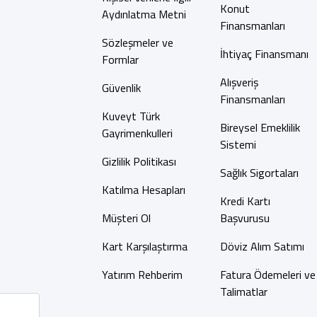
Konut
Aydınlatma Metni
Finansmanları
Sözleşmeler ve
İhtiyaç Finansmanı
Formlar
Alışveriş
Güvenlik
Finansmanları
Kuveyt Türk
Bireysel Emeklilik
Gayrimenkulleri
Sistemi
Gizlilik Politikası
Sağlık Sigortaları
Katılma Hesapları
Kredi Kartı
Müşteri Ol
Başvurusu
Kart Karşılaştırma
Döviz Alım Satımı
Yatırım Rehberim
Fatura Ödemeleri ve
Talimatlar