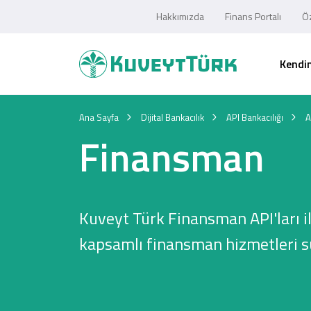
Hakkımızda
Finans Portalı
Öz
Kendim
Ana Sayfa
Dijital Bankacılık
API Bankacılığı
A
Finansman
Kuveyt Türk Finansman API'ları il
kapsamlı finansman hizmetleri 