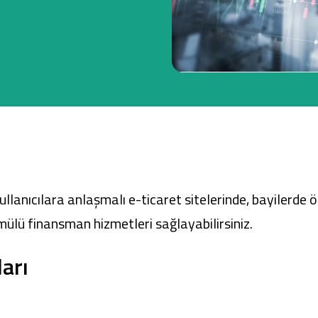
Ticari Kartlar
Tarım Finansmanı
Leasing
Yatırım
llanıcılara anlaşmalı e-ticaret sitelerinde, bayilerde 
ülü finansman hizmetleri sağlayabilirsiniz.
arı