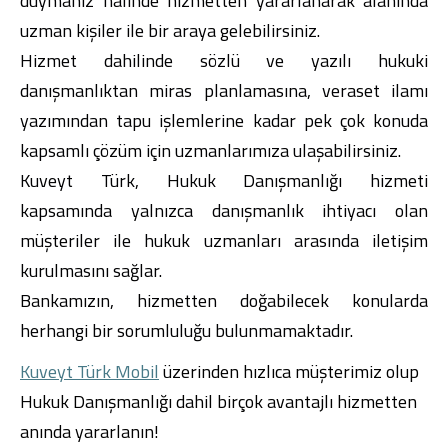
duymanız halinde hizmetten yararlanarak alanında
uzman kişiler ile bir araya gelebilirsiniz.
Hizmet dahilinde sözlü ve yazılı hukuki
danışmanlıktan miras planlamasına, veraset ilamı
yazımından tapu işlemlerine kadar pek çok konuda
Dijital Bankacılık
Hakkımızda
Finans Portalı
Yatırımcı İlişkileri
kapsamlı çözüm için uzmanlarımıza ulaşabilirsiniz.
Şube ve ATM’ler
İletişim
Ürün ve Hizmet Ücretleri
Kuveyt Türk, Hukuk Danışmanlığı hizmeti
English
العربية
Dijital Bankacılık
Hakkımızda
Finans Portalı
Yatırımcı İlişkileri
kapsamında yalnızca danışmanlık ihtiyacı olan
Şube ve ATM’ler
İletişim
Ürün ve Hizmet Ücretleri
müşteriler ile hukuk uzmanları arasında iletişim
English
العربية
kurulmasını sağlar.
Bankamızın, hizmetten doğabilecek konularda
herhangi bir sorumluluğu bulunmamaktadır.
Kuveyt Türk Mobil
üzerinden hızlıca müşterimiz olup
Hukuk Danışmanlığı dahil birçok avantajlı hizmetten
anında yararlanın!