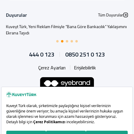
Duyurular
Tüm Duyurular
Kuveyt Türk, Yeni Reklam Filmiyle “Bana Göre Bankacılık” Yaklaşımını
Ekrana Taşıdı
444 0 123
0850 251 0 123
Çerez Ayarları
Erişilebilirlik
Whatsapp
Instagram
Facebook
X
Linkedin
YouTu
Copyright 2026 Kuveyt Türk Katılım Bankası A.Ş.