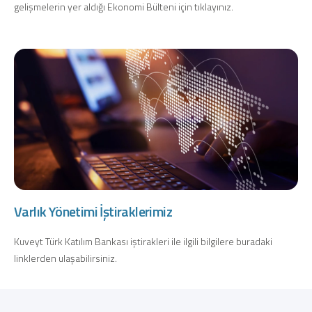
gelişmelerin yer aldığı Ekonomi Bülteni için tıklayınız.
Dijital Bankacılık
Hakkımızda
Finans Portalı
Yatırımcı İlişkileri
Şube ve ATM’ler
İletişim
Ürün ve Hizmet Ücretleri
English
العربية
Dijital Bankacılık
Hakkımızda
Finans Portalı
Yatırımcı İlişkileri
Şube ve ATM’ler
İletişim
Ürün ve Hizmet Ücretleri
English
العربية
Varlık Yönetimi İştiraklerimiz
Kuveyt Türk Katılım Bankası iştirakleri ile ilgili bilgilere buradaki
linklerden ulaşabilirsiniz.