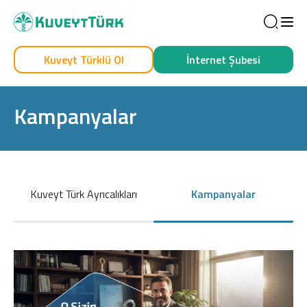
Sea
Kuveyt Türklü Ol
İnternet Şubesi
Kendim İçin
İşim İçin
Kampanyalar
Kuveyt Türk Ayrıcalıkları
Kampanyalar
Sağlam Kart
Araç Finansmanı