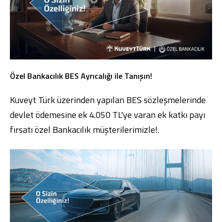
Konut Finansmanı
Yatırım Fonları
Özel Bankacılık BES Ayrıcalığı ile Tanışın!
Kuveyt Türk üzerinden yapılan BES sözleşmelerinde
Ticari Kartlar
devlet ödemesine ek 4.050 TL'ye varan ek katkı payı
Tarım Finansmanı
fırsatı özel Bankacılık müşterilerimizle!.
Leasing
Yatırım