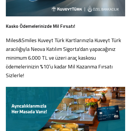
Kasko Ödemelerinizde Mil Fırsatı!
Miles&Smiles Kuveyt Türk Kartlarınızla Kuveyt Türk
Dijital Bankacılık
Hakkımızda
Finans Portalı
Yatırımcı İlişkileri
Şube ve ATM’ler
İletişim
Ürün ve Hizmet Ücretleri
aracılığıyla Neova Katılım Sigorta'dan yapacağınız
English
العربية
minimum 6.000 TL ve üzeri araç kaskosu
Dijital Bankacılık
Hakkımızda
Finans Portalı
Yatırımcı İlişkileri
ödemelerinizin %10’u kadar Mil Kazanma Fırsatı
Şube ve ATM’ler
İletişim
Ürün ve Hizmet Ücretleri
English
العربية
Sizlerle!