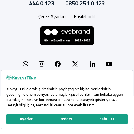
444 0 123
0850 251 0 123
Çerez Ayarları
Erişilebilirlik
Whatsapp
Instagram
Facebook
X
Linkedin
YouTu
Copyright 2026 Kuveyt Türk Katılım Bankası A.Ş.