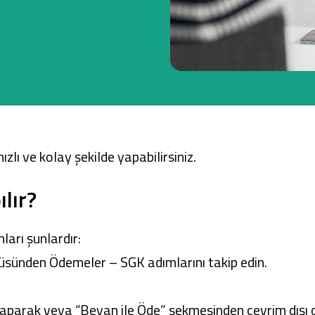
Ticari Kartlar
Tarım Finansmanı
Leasing
zlı ve kolay şekilde yapabilirsiniz.
Yatırım
lır?
arı şunlardır:
nüsünden Ödemeler – SGK adımlarını takip edin.
aparak veya “Beyan ile Öde” sekmesinden çevrim dışı ol