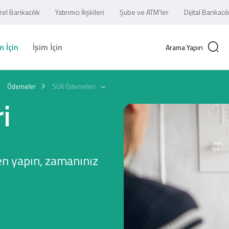
el Bankacılık
Yatırımcı İlişkileri
Şube ve ATM’ler
Dijital Bankacıl
 İçin
İşim İçin
Arama Yapın
Ödemeler
SGK Ödemeleri
i
en yapın, zamanınız