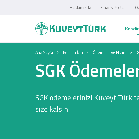
Hakkımızda
Finans Portalı
Öz
Kendim
Ana Sayfa
Kendim İçin
Ödemeler ve Hizmetler
SGK Ödemeler
SGK ödemelerinizi Kuveyt Türk't
size kalsın!