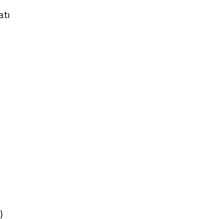
atı
)