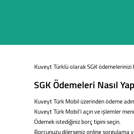
Sağlam Kart
Araç Finansmanı
Konut Finansmanı
Kuveyt Türklü olarak SGK ödemelerinizi hı
Yatırım Fonları
SGK Ödemeleri Nasıl Yapı
Kuveyt Türk Mobil
üzerinden ödeme adıml
Kuveyt Türk Mobil
’i açın ve işlemler me
Ödemek istediğiniz borç tipini seçin.
Borcunuzu dilerseniz online sorgulama y