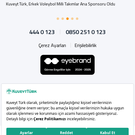
Kuveyt Türk, Erkek Voleybol Milli Takımlar Ana Sponsoru Oldu
444 0 123
0850 251 0 123
Çerez Ayarları
Erişilebilirlik
Whatsapp
Instagram
Facebook
X
Linkedin
YouTu
Copyright 2026 Kuveyt Türk Katılım Bankası A.Ş.