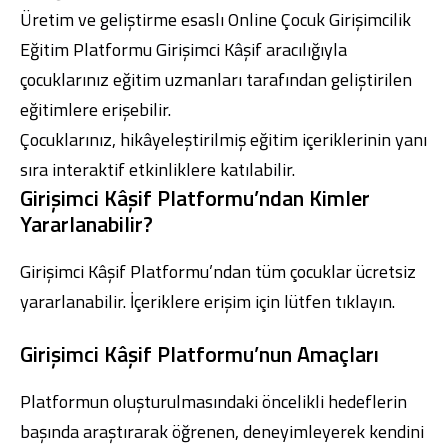
Üretim ve geliştirme esaslı Online Çocuk Girişimcilik
Eğitim Platformu Girişimci Kâşif aracılığıyla
çocuklarınız eğitim uzmanları tarafından geliştirilen
eğitimlere erişebilir.
Dijital Bankacılık
Hakkımızda
Finans Portalı
Yatırımcı İlişkileri
Çocuklarınız, hikâyeleştirilmiş eğitim içeriklerinin yanı
Şube ve ATM’ler
İletişim
Ürün ve Hizmet Ücretleri
sıra interaktif etkinliklere katılabilir.
English
العربية
Girişimci Kâşif Platformu’ndan Kimler
Dijital Bankacılık
Hakkımızda
Finans Portalı
Yatırımcı İlişkileri
Yararlanabilir?
Şube ve ATM’ler
İletişim
Ürün ve Hizmet Ücretleri
English
العربية
Girişimci Kâşif Platformu’ndan tüm çocuklar ücretsiz
yararlanabilir. İçeriklere erişim için
lütfen tıklayın.
Girişimci Kâşif Platformu’nun Amaçları
Platformun oluşturulmasındaki öncelikli hedeflerin
başında araştırarak öğrenen, deneyimleyerek kendini