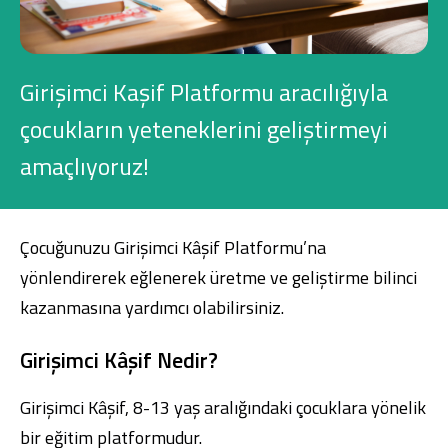
Konut Finansmanı
Yatırım Fonları
Girişimci Kaşif Platformu aracılığıyla
çocukların yeteneklerini geliştirmeyi
amaçlıyoruz!
Ticari Kartlar
Çocuğunuzu
Girişimci Kâşif Platformu
’na
Tarım Finansmanı
yönlendirerek eğlenerek üretme ve geliştirme bilinci
Leasing
kazanmasına yardımcı olabilirsiniz.
Yatırım
Girişimci Kâşif Nedir?
Girişimci Kâşif, 8-13 yaş aralığındaki çocuklara yönelik
bir eğitim platformudur.