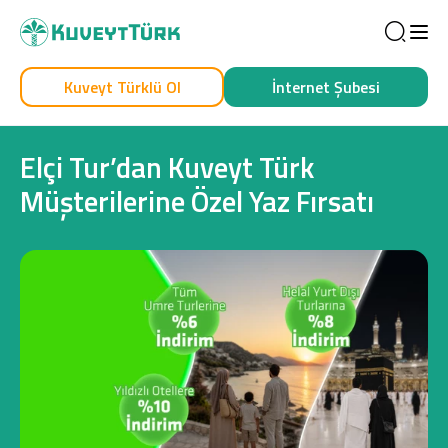
Sea
Kuveyt Türklü Ol
İnternet Şubesi
Kendim İçin
İşim İçin
Elçi Tur’dan Kuveyt Türk
Müşterilerine Özel Yaz Fırsatı
Sağlam Kart
Araç Finansmanı