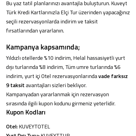
Bu yaz tatil planlarınızı avantajla buluşturun.
Kuveyt
Türk Kredi Kartlarınızla
Elçi Tur üzerinden yapacağınız
seçili rezervasyonlarda indirim ve taksit
fırsatlarından yararlanın.
Dijital Bankacılık
Hakkımızda
Finans Portalı
Yatırımcı İlişkileri
Kampanya kapsamında;
Şube ve ATM’ler
İletişim
Ürün ve Hizmet Ücretleri
English
العربية
Yıldızlı otellerde %10 indirim, Helal hassasiyetli yurt
Dijital Bankacılık
Hakkımızda
Finans Portalı
Yatırımcı İlişkileri
dışı turlarında %8 indirim, Tüm umre turlarında %6
Şube ve ATM’ler
İletişim
Ürün ve Hizmet Ücretleri
English
العربية
indirim, yurt içi Otel rezervasyonlarında
vade farksız
9 taksit
avantajları sizleri bekliyor.
Kampanyadan yararlanmak için rezervasyon
sırasında ilgili kupon kodunu girmeniz yeterlidir.
Kupon Kodları
Otel:
KUVEYTOTEL
Yurt Dışı Turu:
KUVEYTTUR