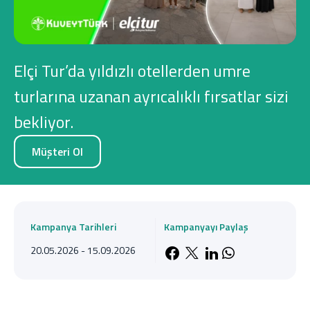
Konut Finansmanı
Yatırım Fonları
Elçi Tur’da yıldızlı otellerden umre
turlarına uzanan ayrıcalıklı fırsatlar sizi
bekliyor.
Ticari Kartlar
Müşteri Ol
Tarım Finansmanı
Leasing
Kampanya Tarihleri
Kampanyayı Paylaş
Yatırım
20.05.2026 - 15.09.2026
Facebook'da payla
X'de paylaş
LinkedIn'de 
Whatsapp'