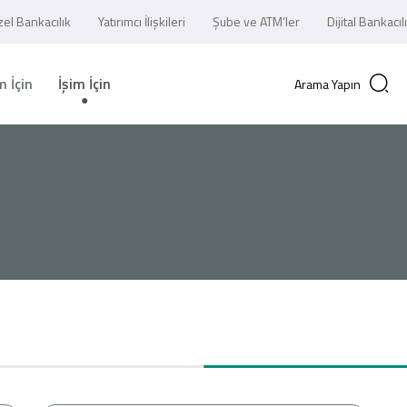
el Bankacılık
Yatırımcı İlişkileri
Şube ve ATM’ler
Dijital Bankacıl
 İçin
İşim İçin
Arama Yapın