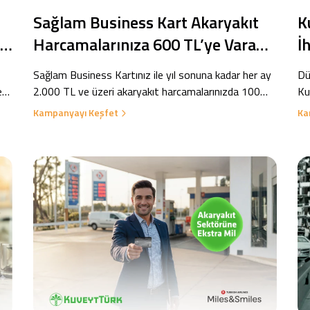
Sağlam Business Kart Akaryakıt
K
Harcamalarınıza 600 TL’ye Varan
İ
Altın Puan Fırsatı!
F
Sağlam Business Kartınız ile yıl sonuna kadar her ay
Dü
e
2.000 TL ve üzeri akaryakıt harcamalarınızda 100
Ku
TL, toplamda 600 TL Altın Puan kazanma fırsatı sizi
ind
Kampanyayı Keşfet
Ka
bekliyor!