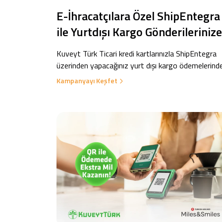
E-İhracatçılara Özel ShipEntegra
ile Yurtdışı Kargo Gönderilerinize
Vade Farksız 3 Taksit!
Kuveyt Türk Ticari kredi kartlarınızla ShipEntegra
üzerinden yapacağınız yurt dışı kargo ödemelerind
vade farksız 3 taksit avantajı sizleri bekliyor!
Kampanyayı Keşfet