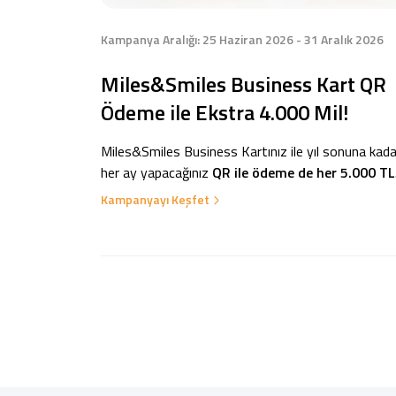
Kampanya Aralığı: 25 Haziran 2026 - 31 Aralık 2026
Miles&Smiles Business Kart QR
Ödeme ile Ekstra 4.000 Mil!
Miles&Smiles Business Kartınız ile yıl sonuna kada
her ay yapacağınız
QR ile ödeme de her 5.000 TL
ve üzeri harcamalarda %5 ekstra mil, toplamd
Kampanyayı Keşfet
4.000 Mil kazanın!