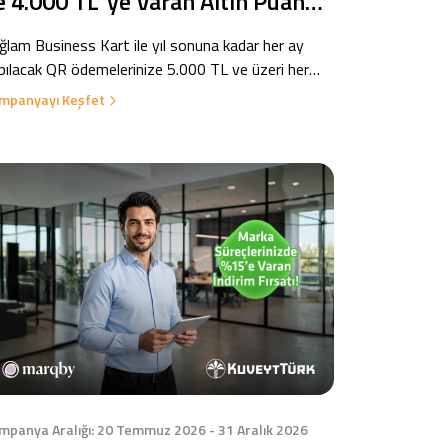
le 4.000 TL' ye Varan Altın Puan
rsatı!
ğlam Business Kart ile yıl sonuna kadar her ay
pılacak QR ödemelerinize 5.000 TL ve üzeri her
rcamanıza %5, toplamda 4.000 TL’ye varan Altın
mpanyayı Keşfet
an fırsatı sizi bekliyor!
mpanya Aralığı: 20 Temmuz 2026 - 31 Aralık 2026