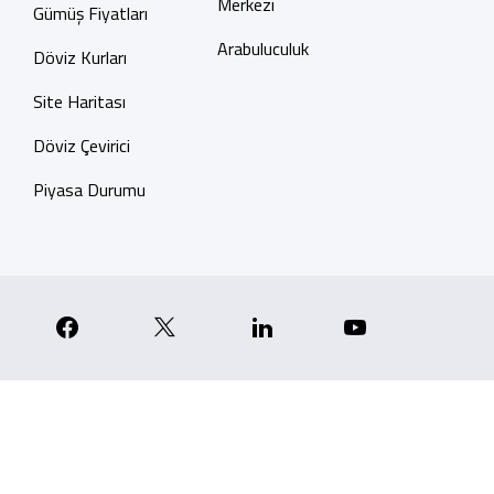
Merkezi
Gümüş Fiyatları
Arabuluculuk
Döviz Kurları
Site Haritası
Döviz Çevirici
Piyasa Durumu
p
nstagram
Facebook
X
Linkedin
YouTube