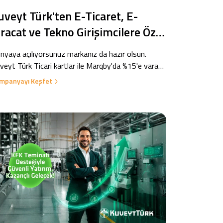
uveyt Türk'ten E-Ticaret, E-
hracat ve Tekno Girişimcilere Özel
ırsat!
nyaya açılıyorsunuz markanız da hazır olsun.
veyt Türk Ticari kartlar ile Marqby'da %15'e varan
irim sizi bekliyor!
mpanyayı Keşfet