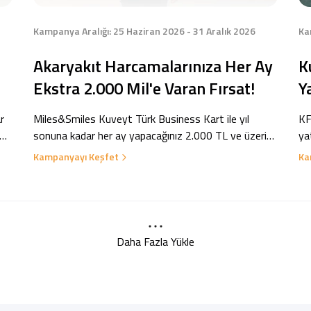
Kampanya Aralığı: 25 Haziran 2026 - 31 Aralık 2026
Ka
Akaryakıt Harcamalarınıza Her Ay
K
Ekstra 2.000 Mil'e Varan Fırsat!
Y
r
Miles&Smiles Kuveyt Türk Business Kart ile yıl
KF
sonuna kadar her ay yapacağınız 2.000 TL ve üzeri
ya
a
akaryakıt harcamalarınızda ekstra %5, aylık 2.000
ih
Kampanyayı Keşfet
Ka
Mil’e varan kazanç sizi bekliyor!
dö
bü
Daha Fazla Yükle