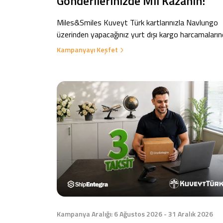
Gönderilerinizde Mil Kazanın!
Miles&Smiles Kuveyt Türk kartlarınızla Navlungo
üzerinden yapacağınız yurt dışı kargo harcamaları
yıl sonuna kadar 60.000 Mil kazanma fırsatı sizi
Kampanyayı Keşfet
bekliyor!
Kampanya Aralığı: 6 Ağustos 2026 - 31 Aralık 2026