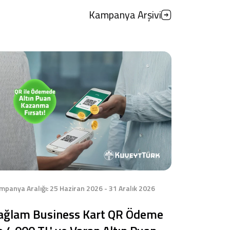
Kampanya Arşivi
Tüm Kampanyalar
Tüm Kampanyalar
mpanya Aralığı: 25 Haziran 2026 - 31 Aralık 2026
ağlam Business Kart QR Ödeme