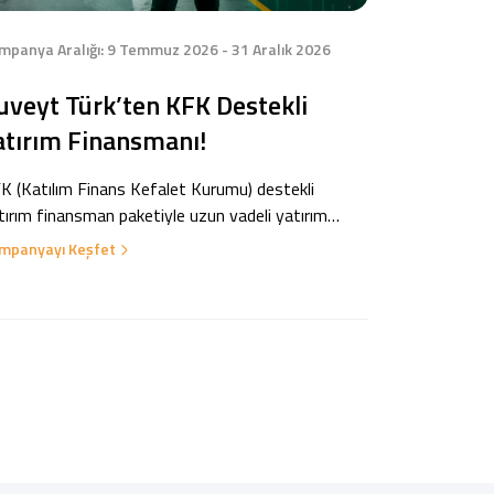
mpanya Aralığı: 9 Temmuz 2026 - 31 Aralık 2026
uveyt Türk’ten KFK Destekli
atırım Finansmanı!
K (Katılım Finans Kefalet Kurumu) destekli
tırım finansman paketiyle uzun vadeli yatırım
tiyaçlarınızı karşılayın, 6 aya kadar ödemesiz
mpanyayı Keşfet
nem ve 60 aya varan vade imkânı ile işletmenizi
yütürken nakit akışınızı rahat yönetin.