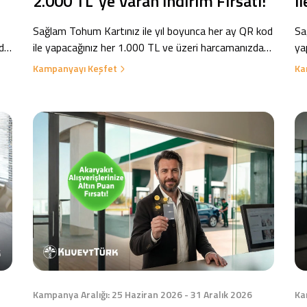
2.000 TL' ye Varan İndirim Fırsatı!
i
Fı
Sağlam Tohum Kartınız ile yıl boyunca her ay QR kod
Sa
nda
ile yapacağınız her 1.000 TL ve üzeri harcamanızda
ya
%5, toplamda 2.000 TL indirim kazanın!
ha
Kampanyayı Keşfet
Ka
Pu
Kampanya Aralığı: 25 Haziran 2026 - 31 Aralık 2026
Ka