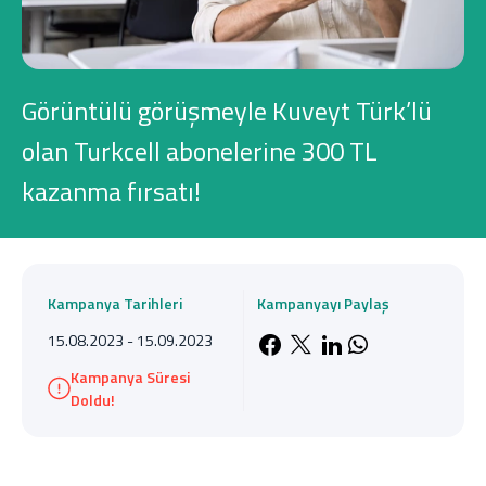
Konut Finansmanı
Yatırım Fonları
Görüntülü görüşmeyle Kuveyt Türk’lü
olan Turkcell abonelerine 300 TL
kazanma fırsatı!
Ticari Kartlar
Tarım Finansmanı
Kampanya Tarihleri
Kampanyayı Paylaş
Leasing
15.08.2023 - 15.09.2023
Facebook'da payla
X'de paylaş
LinkedIn'de 
Whatsapp'
Kampanya Süresi
Yatırım
Doldu!