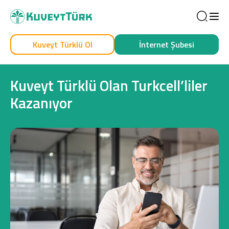
Sea
Kuveyt Türklü Ol
İnternet Şubesi
Kendim İçin
İşim İçin
Kuveyt Türklü Olan Turkcell’liler
Kazanıyor
Sağlam Kart
Araç Finansmanı