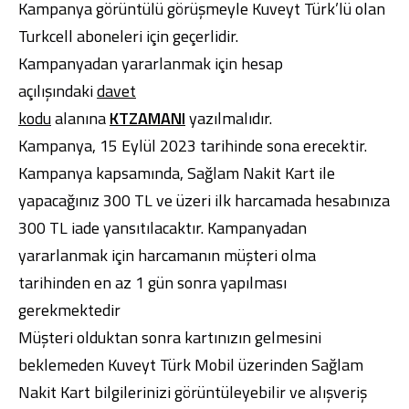
Kampanya görüntülü görüşmeyle Kuveyt Türk’lü olan
Turkcell aboneleri için geçerlidir.
Kampanyadan yararlanmak için hesap
açılışındaki
davet
kodu
alanına
KTZAMANI
yazılmalıdır.
Dijital Bankacılık
Hakkımızda
Finans Portalı
Yatırımcı İlişkileri
Şube ve ATM’ler
İletişim
Ürün ve Hizmet Ücretleri
Kampanya, 15 Eylül 2023 tarihinde sona erecektir.
English
العربية
Kampanya kapsamında, Sağlam Nakit Kart ile
Dijital Bankacılık
Hakkımızda
Finans Portalı
Yatırımcı İlişkileri
yapacağınız 300 TL ve üzeri ilk harcamada hesabınıza
Şube ve ATM’ler
İletişim
Ürün ve Hizmet Ücretleri
English
العربية
300 TL iade yansıtılacaktır. Kampanyadan
yararlanmak için harcamanın müşteri olma
tarihinden en az 1 gün sonra yapılması
gerekmektedir
Müşteri olduktan sonra kartınızın gelmesini
beklemeden
Kuveyt Türk Mobil
üzerinden
Sağlam
Nakit Kart
bilgilerinizi görüntüleyebilir ve alışveriş