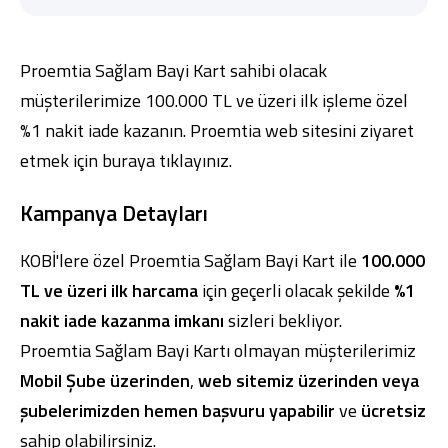
Proemtia Sağlam Bayi Kart sahibi olacak
müşterilerimize 100.000 TL ve üzeri ilk işleme özel
%1 nakit iade kazanın. Proemtia web sitesini ziyaret
Dijital Bankacılık
Hakkımızda
Finans Portalı
Yatırımcı İlişkileri
Şube ve ATM’ler
İletişim
Ürün ve Hizmet Ücretleri
etmek için buraya
tıklayınız.
English
العربية
Dijital Bankacılık
Hakkımızda
Finans Portalı
Yatırımcı İlişkileri
Kampanya Detayları
Şube ve ATM’ler
İletişim
Ürün ve Hizmet Ücretleri
English
العربية
KOBİ'lere özel Proemtia Sağlam Bayi Kart ile
100.000
TL ve üzeri ilk harcama
için geçerli olacak şekilde
%1
nakit iade kazanma imkanı
sizleri bekliyor.
Proemtia Sağlam Bayi Kartı olmayan müşterilerimiz
Mobil Şube üzerinden
,
web sitemiz üzerinden
veya
şubelerimizden hemen başvuru yapabilir
ve
ücretsiz
sahip olabilirsiniz.