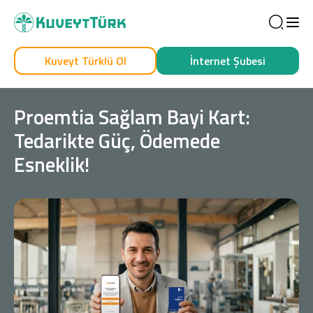
Sea
Kuveyt Türklü Ol
İnternet Şubesi
Kendim İçin
İşim İçin
Proemtia Sağlam Bayi Kart:
Tedarikte Güç, Ödemede
Esneklik!
Sağlam Kart
Araç Finansmanı