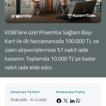
Konut Finansmanı
Yatırım Fonları
KOBİ’lere özel Proemtia Sağlam Bayi
Kart ile ilk harcamanızda 100.000 TL ve
üzeri alışverişlerinize %1 nakit iade
Ticari Kartlar
kazanın. Toplamda 10.000 TL'ye kadar
Tarım Finansmanı
nakit iade elde edin.
Leasing
Yatırım
Kampanya Tarihleri
Kampanyayı Paylaş
29.06.2026 - 31.12.2026
Facebook'da payla
X'de paylaş
LinkedIn'de 
Whatsapp'