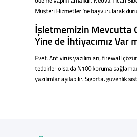
ödeme yapılmamalıdır. Neova Ticari Sibe
Müşteri Hizmetleri’ne başvurularak durum b
İşletmemizin Mevcutta Gü
Yine de İhtiyacımız Var 
Evet. Antivirüs yazılımları, firewall çöz
tedbirler olsa da %100 koruma sağlamamak
yazılımlar aşılabilir. Sigorta, güvenlik 