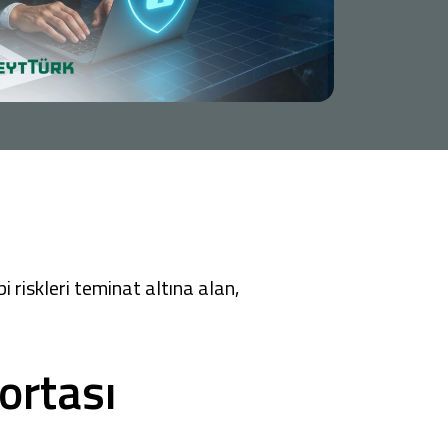
Tüm Kampanyalar
Tüm Kampanyalar
i riskleri teminat altına alan,
ortası