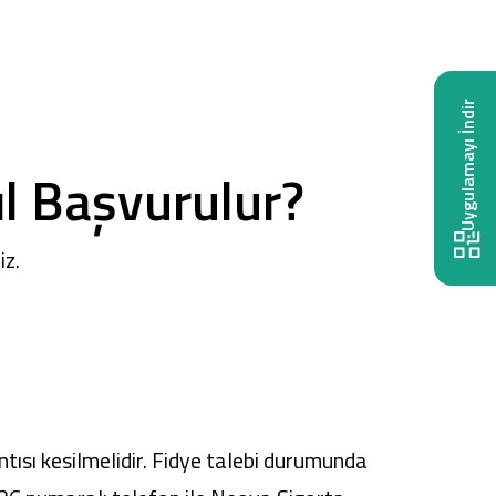
Uygulamayı İndir
ıl Başvurulur?
iz.
antısı kesilmelidir. Fidye talebi durumunda