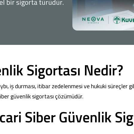
l bir sigorta türüdür.
Ticari Kartlar
Tarım Finansmanı
Leasing
nlik Sigortası Nedir?
Yatırım
bı, iş durması, itibar zedelenmesi ve hukuki süreçler gib
siber güvenlik sigortası çözümüdür.
cari Siber Güvenlik Sig