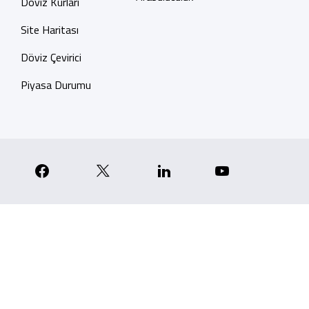
Döviz Kurları
Site Haritası
Döviz Çevirici
Piyasa Durumu
p
nstagram
Facebook
X
Linkedin
YouTube