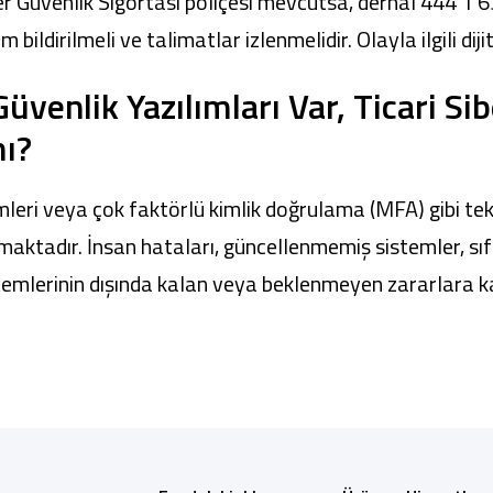
r Güvenlik Sigortası poliçesi mevcutsa, derhal 444 1 
ildirilmeli ve talimatlar izlenmelidir. Olayla ilgili dij
venlik Yazılımları Var, Ticari Si
mı?
ümleri veya çok faktörlü kimlik doğrulama (MFA) gibi te
tadır. İnsan hataları, güncellenmemiş sistemler, sıfırı
sistemlerinin dışında kalan veya beklenmeyen zararlara k