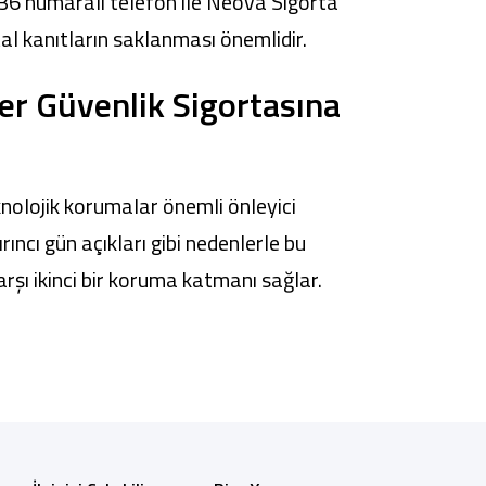
636 numaralı telefon ile Neova Sigorta
ital kanıtların saklanması önemlidir.
ber Güvenlik Sigortasına
knolojik korumalar önemli önleyici
ncı gün açıkları gibi nedenlerle bu
arşı ikinci bir koruma katmanı sağlar.