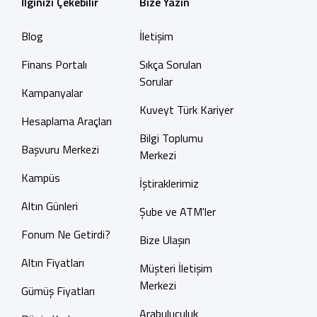
İlginizi Çekebilir
Bize Yazın
Blog
İletişim
Finans Portalı
Sıkça Sorulan
Sorular
Kampanyalar
Kuveyt Türk Kariyer
Hesaplama Araçları
Bilgi Toplumu
Başvuru Merkezi
Merkezi
Kampüs
İştiraklerimiz
Altın Günleri
Şube ve ATM'ler
Fonum Ne Getirdi?
Bize Ulaşın
Altın Fiyatları
Müşteri İletişim
Merkezi
Gümüş Fiyatları
Arabuluculuk