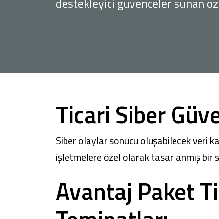
destekleyici güvenceler sunan öze
Sağlam Kart
Araç Finansmanı
Konut Finansmanı
Ticari Siber Güve
Yatırım Fonları
Siber olaylar sonucu oluşabilecek veri kay
işletmelere özel olarak tasarlanmış bir 
Avantaj Paket Ti