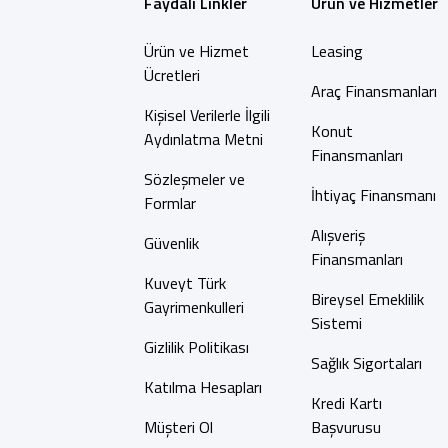
Faydalı Linkler
Ürün ve Hizmetler
Ürün ve Hizmet
Leasing
Ücretleri
Araç Finansmanları
Kişisel Verilerle İlgili
Konut
Aydınlatma Metni
Finansmanları
Sözleşmeler ve
İhtiyaç Finansmanı
Formlar
Alışveriş
Güvenlik
Finansmanları
Kuveyt Türk
Bireysel Emeklilik
Gayrimenkulleri
Sistemi
Gizlilik Politikası
Sağlık Sigortaları
Katılma Hesapları
Kredi Kartı
Müşteri Ol
Başvurusu