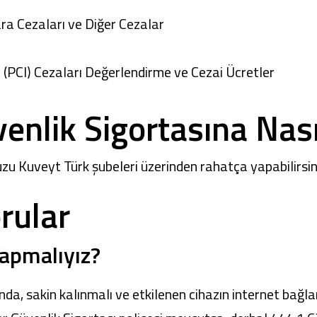
a Cezaları ve Diğer Cezalar
 (PCI) Cezaları Değerlendirme ve Cezai Ücretler
venlik Sigortasına Nas
nuzu
Kuveyt Türk şubeleri
üzerinden rahatça yapabilirsin
rular
Yapmalıyız?
ında, sakin kalınmalı ve etkilenen cihazın internet bağl