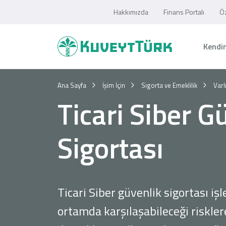
Hakkımızda
Finans Portalı
Öz
Kendim
Ana Sayfa
İşim İçin
Sigorta ve Emeklilik
Varl
Ticari Siber G
Sigortası
Ticari Siber güvenlik sigortası işl
ortamda karşılaşabileceği riskler