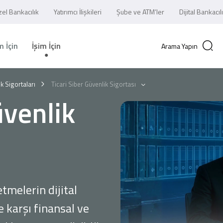
el Bankacılık
Yatırımcı İlişkileri
Şube ve ATM’ler
Dijital Bankacıl
 İçin
İşim İçin
Arama Yapın
ık Sigortaları
Ticari Siber Güvenlik Sigortası
üvenlik
etmelerin dijital
e karşı finansal ve