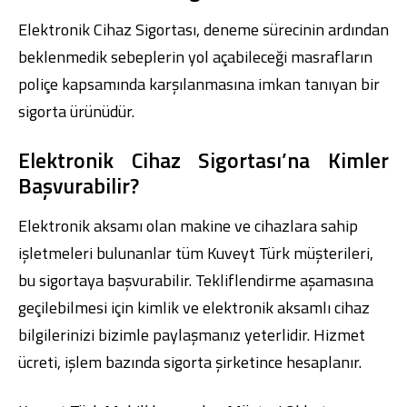
Elektronik Cihaz Sigortası, deneme sürecinin ardından
beklenmedik sebeplerin yol açabileceği masrafların
poliçe kapsamında karşılanmasına imkan tanıyan bir
sigorta ürünüdür.
Dijital Bankacılık
Hakkımızda
Finans Portalı
Yatırımcı İlişkileri
Şube ve ATM’ler
İletişim
Ürün ve Hizmet Ücretleri
Elektronik Cihaz Sigortası’na Kimler
English
العربية
Başvurabilir?
Dijital Bankacılık
Hakkımızda
Finans Portalı
Yatırımcı İlişkileri
Şube ve ATM’ler
İletişim
Ürün ve Hizmet Ücretleri
Elektronik aksamı olan makine ve cihazlara sahip
English
العربية
işletmeleri bulunanlar tüm Kuveyt Türk müşterileri,
bu sigortaya başvurabilir. Tekliflendirme aşamasına
geçilebilmesi için kimlik ve elektronik aksamlı cihaz
bilgilerinizi bizimle paylaşmanız yeterlidir. Hizmet
ücreti, işlem bazında sigorta şirketince hesaplanır.