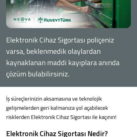
Konut Finansmanı
Yatırım Fonları
Elektronik Cihaz Sigortası poliçeniz
varsa, beklenmedik olaylardan
kaynaklanan maddi kayıplara anında
Ticari Kartlar
çözüm bulabilirsiniz.
Tarım Finansmanı
Leasing
İş süreçlerinizin aksamasına ve teknolojik
gelişmelerden geri kalmanıza yol açabilecek
Yatırım
risklerden Elektronik Cihaz Sigortası ile kaçının!
Elektronik Cihaz Sigortası Nedir?