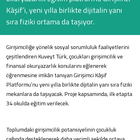
Konut Finansmanı
Kâşif’i, yeni yılla birlikte dijitalin yanı
Yatırım Fonları
sıra fiziki ortama da taşıyor.
Girişimciliğe yönelik sosyal sorumluluk faaliyetlerini
çeşitlendiren Kuveyt Türk, çocukları girişimcilik ve
Ticari Kartlar
finansal okuryazarlık konularını eğlenerek
öğrenmesine imkân tanıyan Girişimci Kâşif
Tarım Finansmanı
Platformu’nu yeni yılla birlikte dijitalin yanı sıra fiziki
mekanlara da taşıyacak. Proje kapsamında, ilk etapta
Leasing
34 okulda eğitim verilecek.
Yatırım
Toplumdaki girişimcilik potansiyelinin çocukluk
çağında desteklenerek daha verimli şekilde ortaya