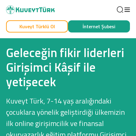
Sea
Kuveyt Türklü Ol
İnternet Şubesi
Kendim İçin
İşim İçin
Geleceğin fikir liderleri
Girişimci Kâşif ile
yetişecek
Kuveyt Türk, 7-14 yaş aralığındaki
Sağlam Kart
çocuklara yönelik geliştirdiği ülkemizin
ilk online girişimcilik ve finansal
Araç Finansmanı
okuryazarlık eğitim platformu Girişimci