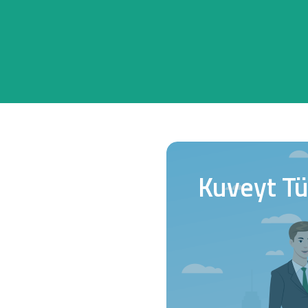
Sağlam Kart
Araç Finansmanı
Konut Finansmanı
Yatırım Fonları
Kuveyt Tür