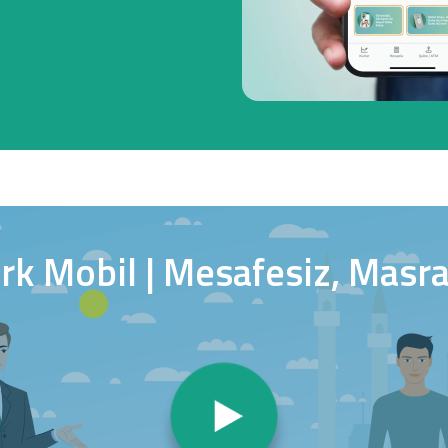
Ticari Kartlar
Tarım Finansmanı
Leasing
Yatırım
k Mobil | Mesafesiz, Masraf