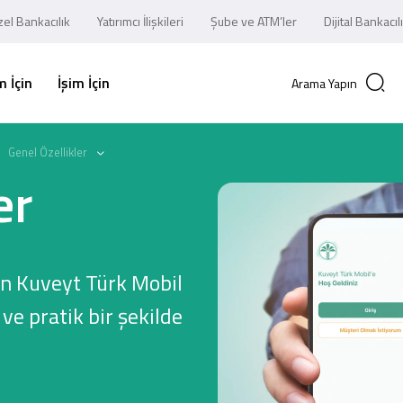
el Bankacılık
Yatırımcı İlişkileri
Şube ve ATM’ler
Dijital Bankacıl
 İçin
İşim İçin
Arama Yapın
Genel Özellikler
er
lan Kuveyt Türk Mobil
 ve pratik bir şekilde