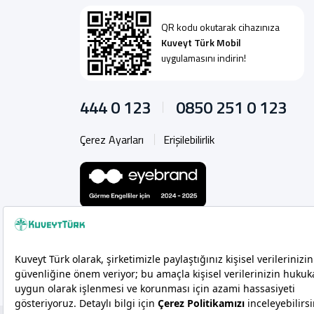
QR kodu okutarak cihazınıza
Kuveyt Türk Mobil
uygulamasını indirin!
444 0 123
0850 251 0 123
Çerez Ayarları
Erişilebilirlik