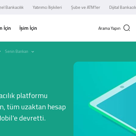
el Bankacılık
Yatırımcı İlişkileri
Şube ve ATM’ler
Dijital Bankacıl
 İçin
İşim İçin
Arama Yapın
Senin Bankan
kacılık platformu
an, tüm uzaktan hesap
obil'e devretti.