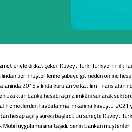
Ticari Kartlar
Tarım Finansmanı
Leasing
metleriyle dikkat çeken Kuveyt Türk, Türkiye’nin ilk fai
Yatırım
yılından beri müşterilerine şubeye gitmeden online h
alanında 2015 yılında kurulan ve katılım finans alanında b
 uzaktan banka hesabı açma imkânı sunarak sektörde b
ansal hizmetlerden faydalanma imkânına kavuştu. 2021 
an hesap açılış süreci başladı. Bu süreçte Kuveyt Türk
k Mobil
uygulamasına taşıdı. Senin Bankan müşterileri 