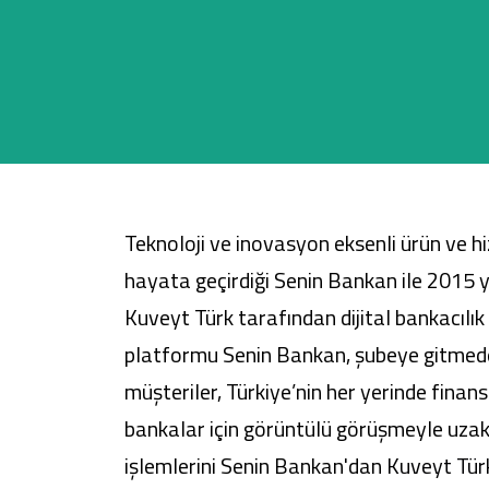
Sağlam Kart
Araç Finansmanı
Konut Finansmanı
Teknoloji ve inovasyon eksenli ürün ve hiz
Yatırım Fonları
hayata geçirdiği Senin Bankan ile 2015 
Kuveyt Türk tarafından dijital bankacılık 
platformu Senin Bankan, şubeye gitmeden
müşteriler, Türkiye’nin her yerinde fin
bankalar için görüntülü görüşmeyle uzakt
işlemlerini Senin Bankan'dan
Kuveyt Tür