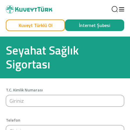
Sea
Kuveyt Türklü Ol
İnternet Şubesi
Kendim İçin
İşim İçin
Seyahat Sağlık
Sigortası
T.C. Kimlik Numarası
Sağlam Kart
Araç Finansmanı
Telefon