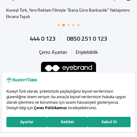
Kuveyt Türk, Yeni Reklam Filmiyle “Bana Göre Bankacılık” Yaklaşımını
Ekrana Taşıdı
444 0 123
0850 251 0 123
Çerez Ayarları
Erişilebilirlik
Whatsapp
Instagram
Facebook
X
Linkedin
YouTu
Copyright 2026 Kuveyt Türk Katılım Bankası A.Ş.