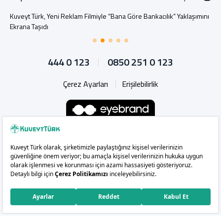
Kuveyt Türk, Yeni Reklam Filmiyle “Bana Göre Bankacılık” Yaklaşımını
Ekrana Taşıdı
444 0 123
0850 251 0 123
Çerez Ayarları
Erişilebilirlik
Whatsapp
Instagram
Facebook
X
Linkedin
YouTu
Copyright 2026 Kuveyt Türk Katılım Bankası A.Ş.