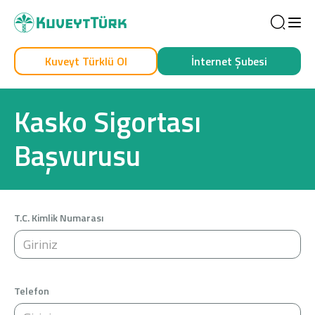
Sea
Kuveyt Türklü Ol
İnternet Şubesi
Kendim İçin
İşim İçin
Kasko Sigortası
Başvurusu
T.C. Kimlik Numarası
Sağlam Kart
Araç Finansmanı
Telefon