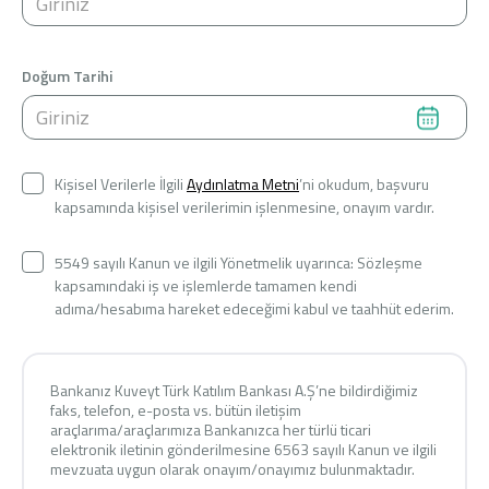
Konut Finansmanı
Yatırım Fonları
Doğum Tarihi
Kişisel Verilerle İlgili
Aydınlatma Metni
’ni okudum, başvuru
kapsamında kişisel verilerimin işlenmesine, onayım vardır.
Ticari Kartlar
5549 sayılı Kanun ve ilgili Yönetmelik uyarınca: Sözleşme
Tarım Finansmanı
kapsamındaki iş ve işlemlerde tamamen kendi
adıma/hesabıma hareket edeceğimi kabul ve taahhüt ederim.
Leasing
Yatırım
Bankanız Kuveyt Türk Katılım Bankası A.Ş’ne bildirdiğimiz
faks, telefon, e-posta vs. bütün iletişim
araçlarıma/araçlarımıza Bankanızca her türlü ticari
elektronik iletinin gönderilmesine 6563 sayılı Kanun ve ilgili
mevzuata uygun olarak onayım/onayımız bulunmaktadır.