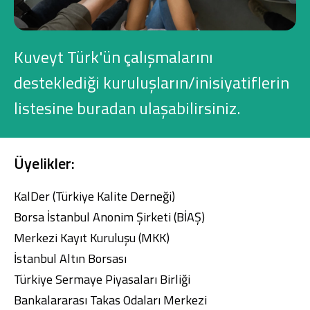
Konut Finansmanı
Yatırım Fonları
Kuveyt Türk'ün çalışmalarını
desteklediği kuruluşların/inisiyatiflerin
listesine buradan ulaşabilirsiniz.
Ticari Kartlar
Üyelikler:
Tarım Finansmanı
KalDer (Türkiye Kalite Derneği)
Leasing
Borsa İstanbul Anonim Şirketi (BİAŞ)
Merkezi Kayıt Kuruluşu (MKK)
Yatırım
İstanbul Altın Borsası
Türkiye Sermaye Piyasaları Birliği
Bankalararası Takas Odaları Merkezi