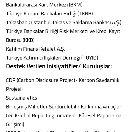
Bankalararası Kart Merkezi (BKM)
Türkiye Katılım Bankaları Birliği (TKBB)
Takasbank (İstanbul Takas ve Saklama Bankası A.Ş.)
Türkiye Bankalar Birliği Risk Merkezi ve Kredi Kayıt
Bürosu (KKB)
Dijital Bankacılık
Hakkımızda
Finans Portalı
Yatırımcı İlişkileri
Şube ve ATM’ler
İletişim
Ürün ve Hizmet Ücretleri
Katılım Finans Kefalet A.Ş.
English
العربية
Türkiye Yatırımcı İlişkileri Derneği (TÜYİD)
Dijital Bankacılık
Hakkımızda
Finans Portalı
Yatırımcı İlişkileri
Destek Verilen İnisiyatifler/ Kuruluşlar:
Şube ve ATM’ler
İletişim
Ürün ve Hizmet Ücretleri
English
العربية
CDP (Carbon Disclosure Project- Karbon Saydamlık
Projesi)
Sustainalytics
Birleşmiş Milletler Sürdürülebilir Kalkınma Amaçları
GRI (Global Reporting Initiative- Küresel Raporlama
Girişimi)