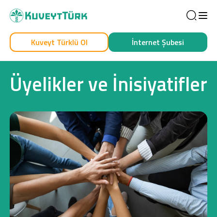
Sea
Kuveyt Türklü Ol
İnternet Şubesi
Kendim İçin
İşim İçin
Üyelikler ve İnisiyatifler
Sağlam Kart
Araç Finansmanı