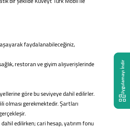
tik bir şekilde
Kuveyt Türk Mobil
ile
yaşayarak faydalanabileceğiniz,
sağlık, restoran ve giyim alışverişlerinde
Uygulamayı İndir
llerine göre bu seviyeye dahil edilirler.
i olması gerekmektedir. Şartları
gerçekleşir.
dahil edilirken; cari hesap, yatırım fonu