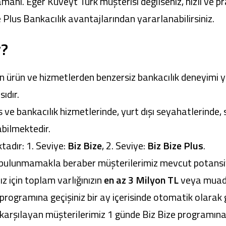
nı. Eğer Kuveyt Türk müşterisi değilseniz, hızlı ve pra
e Plus Bankacılık avantajlarından yararlanabilirsiniz.
r?
un ürün ve hizmetlerden benzersiz bankacılık deneyimi 
ıdır.
 ve bankacılık hizmetlerinde, yurt dışı seyahatlerinde, 
bilmektedir.
tadır: 1. Seviye:
Biz Bize
, 2. Seviye:
Biz Bize Plus
.
teri bulunmamakla beraber müşterilerimiz mevcut potansiye
ız için toplam varlığınızın
en az 3 Milyon TL
veya muadil
 programına geçişiniz bir ay içerisinde otomatik olarak 
ı karşılayan müşterilerimiz 1 günde Biz Bize programına 