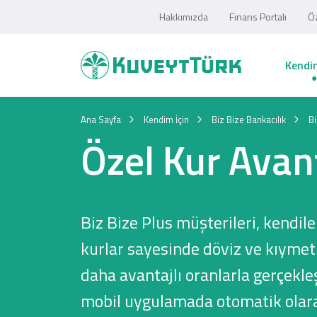
Hakkımızda
Finans Portalı
Öz
Kendim
Ana Sayfa
Kendim İçin
Biz Bize Bankacılık
Bi
Özel Kur Avan
Biz Bize Plus müşterileri, kendil
kurlar sayesinde döviz ve kıymet
daha avantajlı oranlarla gerçekleş
mobil uygulamada otomatik olara