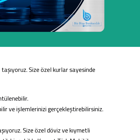
Tüm Kampanyalar
Tüm Kampanyalar
ri taşıyoruz. Size özel kurlar sayesinde
tülenebilir.
 ve işlemlerinizi gerçekleştirebilirsiniz.
aşıyoruz. Size özel döviz ve kıymetli