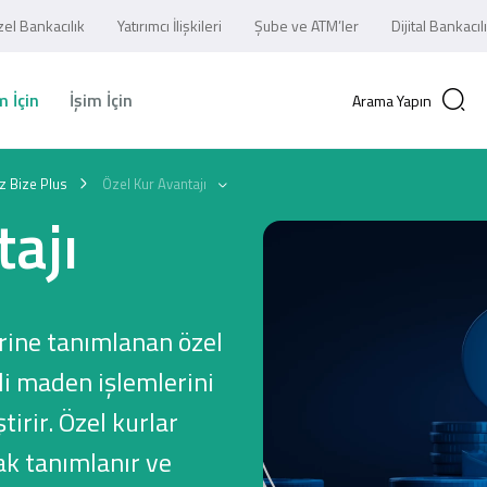
el Bankacılık
Yatırımcı İlişkileri
Şube ve ATM’ler
Dijital Bankacıl
 İçin
İşim İçin
Arama Yapın
z Bize Plus
Özel Kur Avantajı
tajı
erine tanımlanan özel
li maden işlemlerini
tirir. Özel kurlar
k tanımlanır ve