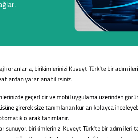
ağlar.
Ticari Kartlar
Tarım Finansmanı
Leasing
lı oranlarla, birikimlerinizi Kuveyt Türk’te bir adım ile
Yatırım
iyatlardan yararlanabilirsiniz.
mlerinizde geçerlidir ve mobil uygulama üzerinden görün
e girerek size tanımlanan kurları kolayca inceleyebilir
n otomatik olarak tanımlanır.
 sunuyor, birikimlerinizi Kuveyt Türk'te bir adım ileri t