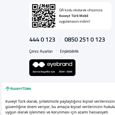
QR kodu okutarak cihazınıza
Kuveyt Türk Mobil
uygulamasını indirin!
444 0 123
0850 251 0 123
Çerez Ayarları
Erişilebilirlik