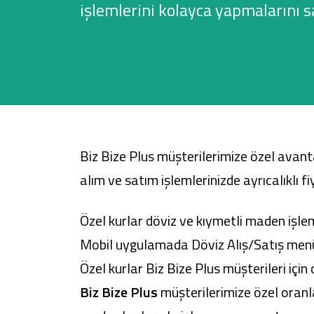
işlemlerini kolayca yapmalarını s
Sağlam Kart
Araç Finansmanı
Konut Finansmanı
Biz Bize Plus müşterilerimize özel avantaj
Yatırım Fonları
alım ve satım işlemlerinizde ayrıcalıklı f
Özel kurlar döviz ve kıymetli maden işle
Mobil uygulamada Döviz Alış/Satış menüsün
Özel kurlar Biz Bize Plus müşterileri içi
Biz Bize Plus
müşterilerimize özel oranlar