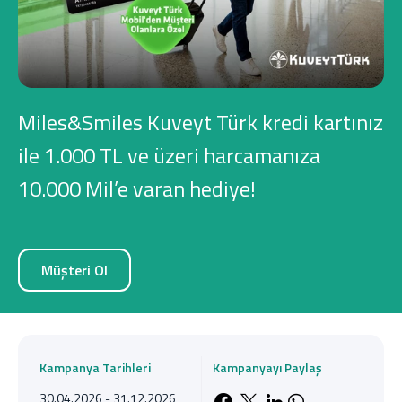
Konut Finansmanı
Yatırım Fonları
Miles&Smiles Kuveyt Türk kredi kartınız
ile 1.000 TL ve üzeri harcamanıza
10.000 Mil’e varan hediye!
Ticari Kartlar
Tarım Finansmanı
Müşteri Ol
Leasing
Yatırım
Kampanya Tarihleri
Kampanyayı Paylaş
30.04.2026 - 31.12.2026
Facebook'da payla
X'de paylaş
LinkedIn'de 
Whatsapp'