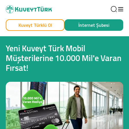
Sea
Kuveyt Türklü Ol
İnternet Şubesi
Kendim İçin
İşim İçin
Yeni Kuveyt Türk Mobil
Müşterilerine 10.000 Mil'e Varan
Fırsat!
Sağlam Kart
Araç Finansmanı