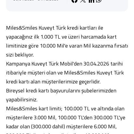
Miles&Smiles Kuveyt Türk kredi kartları ile
yapacağınız ilk 1.000 TL ve üzeri harcamada kart
Dijital Bankacılık
Hakkımızda
Finans Portalı
Yatırımcı İlişkileri
limitinize göre 10.000 Mil'e varan Mil kazanma fırsatı
Şube ve ATM’ler
İletişim
Ürün ve Hizmet Ücretleri
English
العربية
sizi bekliyor.
Dijital Bankacılık
Hakkımızda
Finans Portalı
Yatırımcı İlişkileri
Kampanya Kuveyt Türk Mobil'den 30.04.2026 tarihi
Şube ve ATM’ler
İletişim
Ürün ve Hizmet Ücretleri
itibariyle müşteri olan ve Miles&Smiles Kuveyt Türk
English
العربية
kredi kartı alan müşterilerimize geçerlidir.
Bireysel kredi kartı başvurularını
şubelerimizden
yapabilirsiniz.
Miles&Smiles kart limiti; 100.000 TL ve altında olan
müşterilere 3.000 Mil, 100.000 TL'den 300.000 TL'ye
kadar olan (300.000 dahil) müşterilere 6.000 Mil,