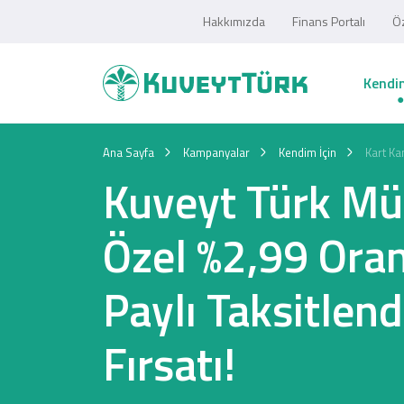
Hakkımızda
Finans Portalı
Öz
Kendim
Ana Sayfa
Kampanyalar
Kendim İçin
Kart Ka
Kuveyt Türk Müş
Özel %2,99 Oran
Paylı Taksitlen
Fırsatı!