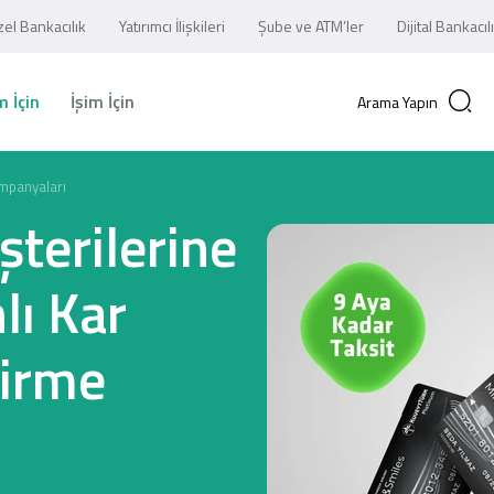
el Bankacılık
Yatırımcı İlişkileri
Şube ve ATM’ler
Dijital Bankacıl
 İçin
İşim İçin
Arama Yapın
mpanyaları
terilerine
lı Kar
dirme