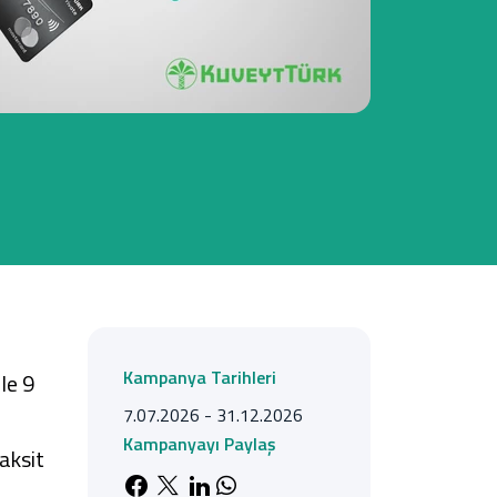
Tüm Kampanyalar
Tüm Kampanyalar
Kampanya Tarihleri
le 9
7.07.2026 - 31.12.2026
Kampanyayı Paylaş
aksit
Facebook'da paylaş
X'de paylaş
LinkedIn'de paylaş
Whatsapp'da paylaş