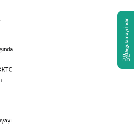
.
Uygulamayı İndir
ışında
(KKTC
n
nyayı