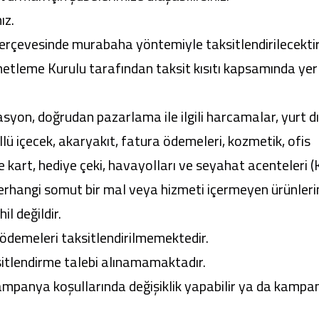
ız.
i çerçevesinde murabaha yöntemiyle taksitlendirilecektir
leme Kurulu tarafından taksit kısıtı kapsamında yer
yon, doğrudan pazarlama ile ilgili harcamalar, yurt d
lü içecek, akaryakıt, fatura ödemeleri, kozmetik, ofis
kart, hediye çeki, havayolları ve seyahat acenteleri 
 herhangi somut bir mal veya hizmeti içermeyen ürünleri
l değildir.
demeleri taksitlendirilmemektedir.
aksitlendirme talebi alınamamaktadır.
panya koşullarında değişiklik yapabilir ya da kampa