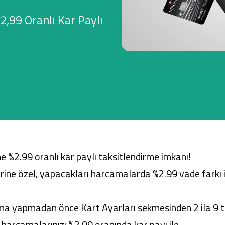
2,99 Oranlı Kar Paylı
Ticari Kartlar
Tarım Finansmanı
Leasing
Yatırım
ne %2.99 oranlı kar paylı taksitlendirme imkanı!
erine özel, yapacakları harcamalarda %2.99 vade farkı i
cama yapmadan önce Kart Ayarları sekmesinden 2 ila 9 t
harcamalarınızı %2.99 oranında kar payı ile