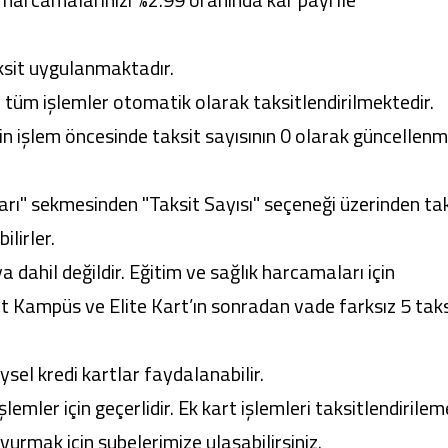
it uygulanmaktadır.
n tüm işlemler otomatik olarak taksitlendirilmektedir.
in işlem öncesinde taksit sayısının 0 olarak güncellenm
ları" sekmesinden "Taksit Sayısı" seçeneği üzerinden ta
ilirler.
dahil değildir. Eğitim ve sağlık harcamaları için
 Kampüs ve Elite Kart’ın sonradan vade farksız 5 taks
el kredi kartlar faydalanabilir.
lemler için geçerlidir. Ek kart işlemleri taksitlendirile
şvurmak için
şubelerimize
ulaşabilirsiniz.