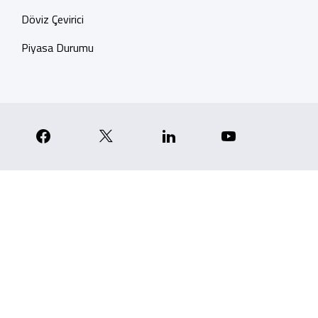
Döviz Çevirici
Piyasa Durumu
p
nstagram
Facebook
X
Linkedin
YouTube