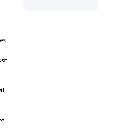
esi
ksit
it
mez.