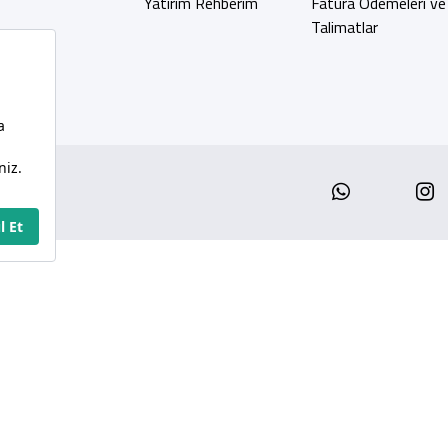
Yatırım Rehberim
Fatura Ödemeleri ve
Talimatlar
Whatsap
I