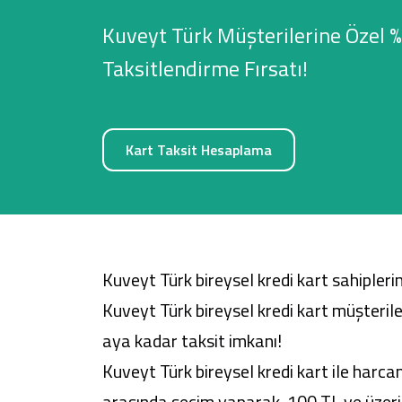
Kuveyt Türk Müşterilerine Özel %
Taksitlendirme Fırsatı!
Sağlam Kart
Araç Finansmanı
Kart Taksit Hesaplama
Konut Finansmanı
Yatırım Fonları
Kuveyt Türk bireysel kredi kart sahipleri
Kuveyt Türk bireysel kredi kart müşteril
aya kadar taksit imkanı!
Kuveyt Türk bireysel kredi kart ile har
arasında seçim yaparak, 100 TL ve üzeri 