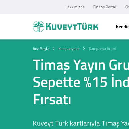
Hakkımızda
Finans Portalı
Öz
Kendim
Ana Sayfa
Kampanyalar
Kampanya Arşivi
Timaş Yayın Gr
Sepette %15 İnd
Fırsatı
Kuveyt Türk kartlarıyla Timaş Y