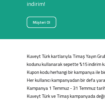
indirim!
Müşteri Ol
Sağlam Kart
Araç Finansmanı
Konut Finansmanı
Kuveyt Türk kartlarıyla Timaş Yayın Gru
Yatırım Fonları
kodunu kullanarak sepette %15 indirim k
Kupon kodu herhangi bir kampanya ile bir
Her kullanıcı kampanyadan bir defa yarar
Kampanya 1 Temmuz - 31 Temmuz tarihler
Kuveyt Türk ve Timaş kampanyada değişi