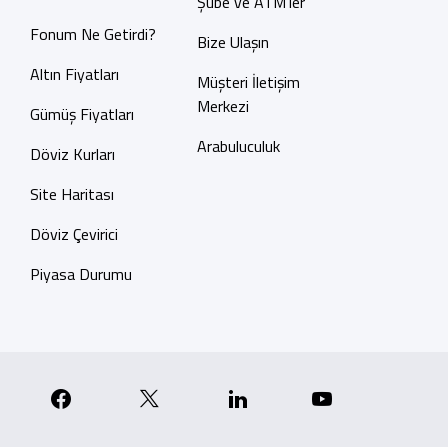
Şube ve ATM'ler
Fonum Ne Getirdi?
Bize Ulaşın
Altın Fiyatları
Müşteri İletişim
Merkezi
Gümüş Fiyatları
Arabuluculuk
Döviz Kurları
Site Haritası
Döviz Çevirici
Piyasa Durumu
p
nstagram
Facebook
X
Linkedin
YouTube