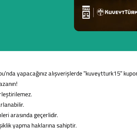
Ticari Kartlar
Tarım Finansmanı
Leasing
bu'nda yapacağınız alışverişlerde "kuveytturk15" kupo
Yatırım
azanın!
leştirilemez.
lanabilir.
i arasında geçerlidir.
klik yapma haklarına sahiptir.