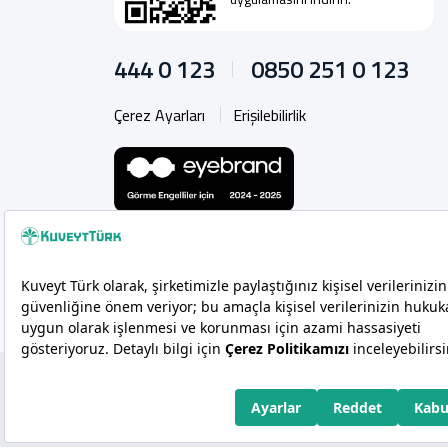
444 0 123
0850 251 0 123
Çerez Ayarları
Erişilebilirlik
Copyright 2026 Kuveyt Türk Katılım Bankası A.Ş.