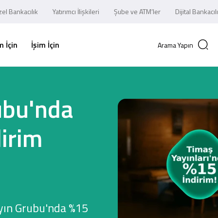
el Bankacılık
Yatırımcı İlişkileri
Şube ve ATM’ler
Dijital Bankacıl
 İçin
İşim İçin
Arama Yapın
ubu'nda
irim
ayın Grubu'nda %15