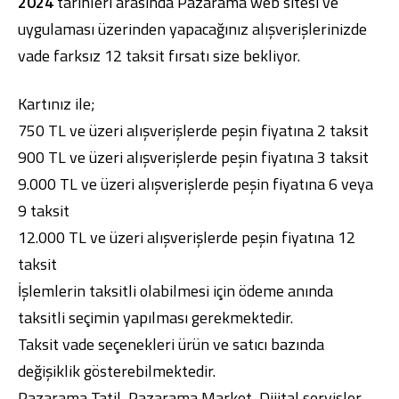
2024
tarihleri arasında Pazarama web sitesi ve
uygulaması üzerinden yapacağınız alışverişlerinizde
vade farksız 12 taksit fırsatı size bekliyor.
Kartınız ile;
Dijital Bankacılık
Hakkımızda
Finans Portalı
Yatırımcı İlişkileri
750 TL ve üzeri alışverişlerde peşin fiyatına 2 taksit
Şube ve ATM’ler
İletişim
Ürün ve Hizmet Ücretleri
900 TL ve üzeri alışverişlerde peşin fiyatına 3 taksit
English
العربية
Dijital Bankacılık
Hakkımızda
Finans Portalı
Yatırımcı İlişkileri
9.000 TL ve üzeri alışverişlerde peşin fiyatına 6 veya
Şube ve ATM’ler
İletişim
Ürün ve Hizmet Ücretleri
9 taksit
English
العربية
12.000 TL ve üzeri alışverişlerde peşin fiyatına 12
taksit
İşlemlerin taksitli olabilmesi için ödeme anında
taksitli seçimin yapılması gerekmektedir.
Taksit vade seçenekleri ürün ve satıcı bazında
değişiklik gösterebilmektedir.
Pazarama Tatil, Pazarama Market, Dijital servisler,