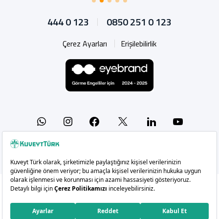
444 0 123
0850 251 0 123
Çerez Ayarları
Erişilebilirlik
Whatsapp
Instagram
Facebook
X
Linkedin
YouTu
Copyright 2026 Kuveyt Türk Katılım Bankası A.Ş.