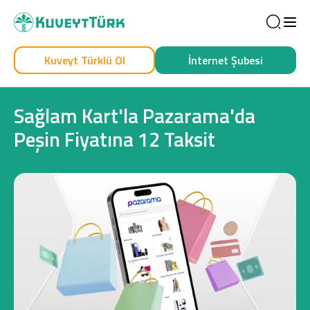
Sea
Kuveyt Türklü Ol
İnternet Şubesi
Kendim İçin
İşim İçin
Sağlam Kart'la Pazarama'da
Peşin Fiyatına 12 Taksit
Sağlam Kart
Araç Finansmanı