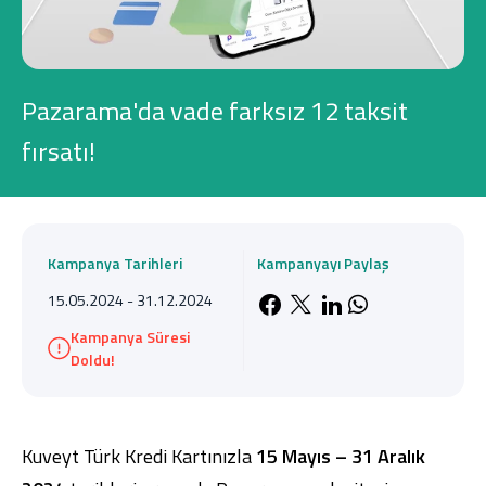
Konut Finansmanı
Yatırım Fonları
Pazarama'da vade farksız 12 taksit
fırsatı!
Ticari Kartlar
Kampanya Tarihleri
Kampanyayı Paylaş
Tarım Finansmanı
15.05.2024 - 31.12.2024
Facebook'da payla
X'de paylaş
LinkedIn'de 
Whatsapp'
Leasing
Kampanya Süresi
Doldu!
Yatırım
Kuveyt Türk Kredi Kartınızla
15 Mayıs – 31 Aralık