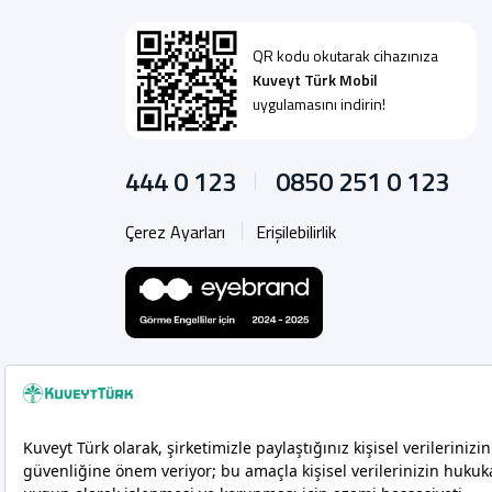
QR kodu okutarak cihazınıza
Kuveyt Türk Mobil
uygulamasını indirin!
444 0 123
0850 251 0 123
Çerez Ayarları
Erişilebilirlik