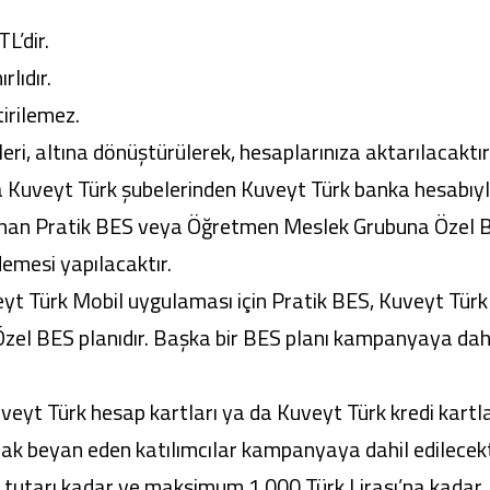
’dir.
lıdır.
irilemez.
eri, altına dönüştürülerek, hesaplarınıza aktarılacaktır
 Kuveyt Türk şubelerinden Kuveyt Türk banka hesabıy
 alınan Pratik BES veya Öğretmen Meslek Grubuna Özel 
demesi yapılacaktır.
 Türk Mobil uygulaması için Pratik BES, Kuveyt Türk
zel BES planıdır. Başka bir BES planı kampanyaya dah
yt Türk hesap kartları ya da Kuveyt Türk kredi kartlar
rak beyan eden katılımcılar kampanyaya dahil edilecekt
 payı tutarı kadar ve maksimum 1.000 Türk Lirası’na kadar