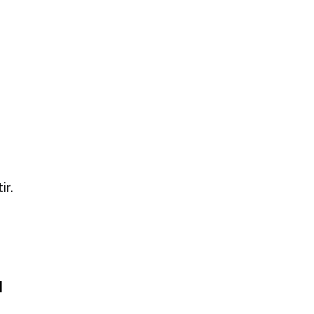
ir.
ı