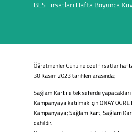
BES Fırsatları Hafta Boyunca Kuv
Sağlam Kart
Araç Finansmanı
Konut Finansmanı
Öğretmenler Günü’ne özel fırsatlar haf
Yatırım Fonları
30 Kasım 2023 tarihleri arasında;
Sağlam Kart ile tek seferde yapacakları
Kampanyaya katılmak için ONAY OGRETM
Kampanyaya; Sağlam Kart, Sağlam Kart 
dahildir.