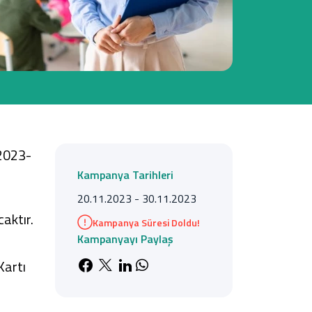
Tüm Kampanyalar
Tüm Kampanyalar
 2023-
Kampanya Tarihleri
20.11.2023 - 30.11.2023
aktır.
Kampanya Süresi Doldu!
Kampanyayı Paylaş
Kartı
Facebook'da paylaş
X'de paylaş
LinkedIn'de paylaş
Whatsapp'da paylaş