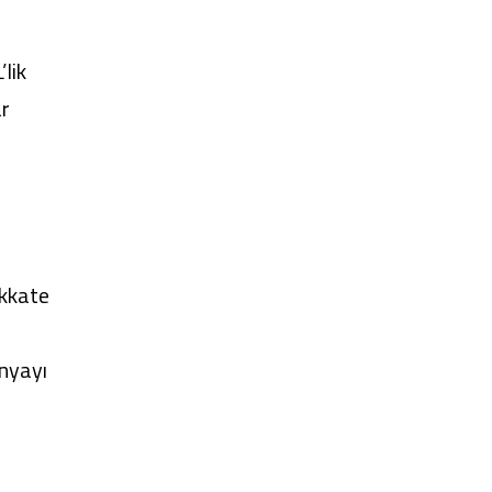
lik
ar
ikkate
nyayı