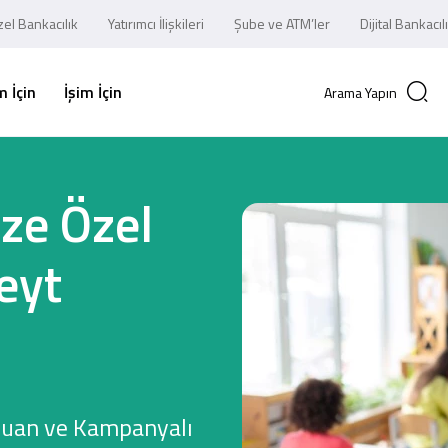
el Bankacılık
Yatırımcı İlişkileri
Şube ve ATM’ler
Dijital Bankacıl
 İçin
İşim İçin
Arama Yapın
ze Özel
eyt
Puan ve Kampanyalı