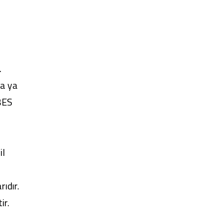
.
la ya
BES
il
ıdır.
ir.