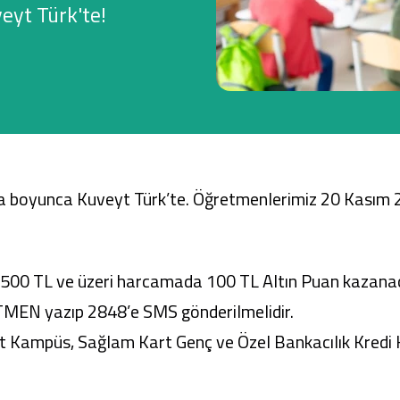
eyt Türk'te!
Ticari Kartlar
Tarım Finansmanı
Leasing
ta boyunca Kuveyt Türk’te. Öğretmenlerimiz 20 Kasım
Yatırım
 500 TL ve üzeri harcamada 100 TL Altın Puan kazanac
EN yazıp 2848’e SMS gönderilmelidir.
Kampüs, Sağlam Kart Genç ve Özel Bankacılık Kredi 