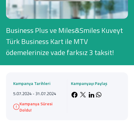
Konut Finansmanı
Yatırım Fonları
Business Plus ve Miles&Smiles Kuveyt
Türk Business Kart ile MTV
ödemelerinize vade farksız 3 taksit!
Ticari Kartlar
Tarım Finansmanı
Kampanya Tarihleri
Kampanyayı Paylaş
Leasing
5.07.2024 - 31.07.2024
Facebook'da payla
X'de paylaş
LinkedIn'de 
Whatsapp'
Kampanya Süresi
Yatırım
Doldu!