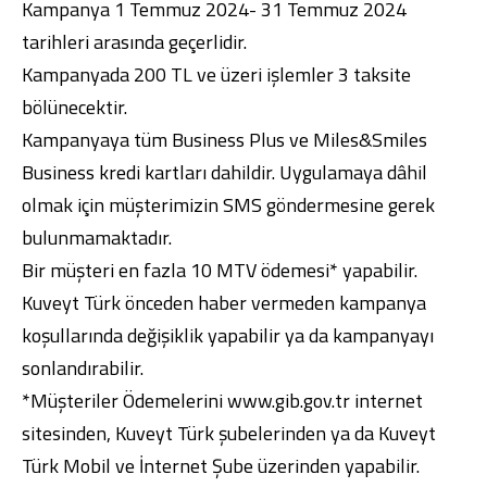
Kampanya 1 Temmuz 2024- 31 Temmuz 2024
tarihleri arasında geçerlidir.
Kampanyada 200 TL ve üzeri işlemler 3 taksite
bölünecektir.
Kampanyaya tüm Business Plus ve Miles&Smiles
Dijital Bankacılık
Hakkımızda
Finans Portalı
Yatırımcı İlişkileri
Business kredi kartları dahildir. Uygulamaya dâhil
Şube ve ATM’ler
İletişim
Ürün ve Hizmet Ücretleri
English
العربية
olmak için müşterimizin SMS göndermesine gerek
Dijital Bankacılık
Hakkımızda
Finans Portalı
Yatırımcı İlişkileri
bulunmamaktadır.
Şube ve ATM’ler
İletişim
Ürün ve Hizmet Ücretleri
Bir müşteri en fazla 10 MTV ödemesi* yapabilir.
English
العربية
Kuveyt Türk önceden haber vermeden kampanya
koşullarında değişiklik yapabilir ya da kampanyayı
sonlandırabilir.
*Müşteriler Ödemelerini www.gib.gov.tr internet
sitesinden, Kuveyt Türk şubelerinden ya da Kuveyt
Türk Mobil ve İnternet Şube üzerinden yapabilir.