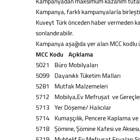
Kampanyadan maksimum kazanım tutarı
Kampanya, farklı kampanyalarla birleşti
Kuveyt Türk önceden haber vermeden kam
sonlandırabilir.
Kampanya aşağıda yer alan MCC kodlu üye
MCC Kodu Açıklama
5021 Büro Mobilyaları
5099 Dayanıklı Tüketim Malları
5281 Mutfak Malzemeleri
5712 Mobilya,Ev Mefruşat ve Gereçler
5713 Yer Döşeme/ Halıcılar
5714 Kumaşçılık, Pencere Kaplama ve 
5718 Şömine, Şömine Kafesi ve Aksesua
5719 Muhtelif Ev Mefruşat Eşyaları Sp