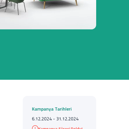
Tüm Kampanyalar
Tüm Kampanyalar
Kampanya Tarihleri
6.12.2024 - 31.12.2024
Kampanya Süresi Doldu!