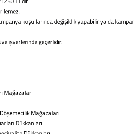
 250 TL’dir
rilemez.
panya koşullarında değişiklik yapabilir ya da kampa
 işyerlerinde geçerlidir:
i Mağazaları
Döşemecilik Mağazaları
rları Dükkanları
esiyalite Dükkanları