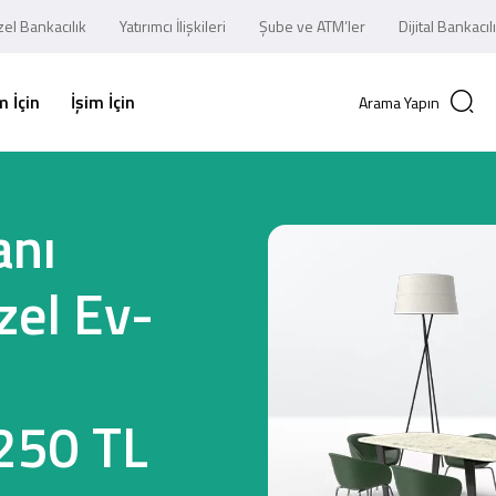
el Bankacılık
Yatırımcı İlişkileri
Şube ve ATM’ler
Dijital Bankacıl
 İçin
İşim İçin
Arama Yapın
anı
zel Ev-
250 TL