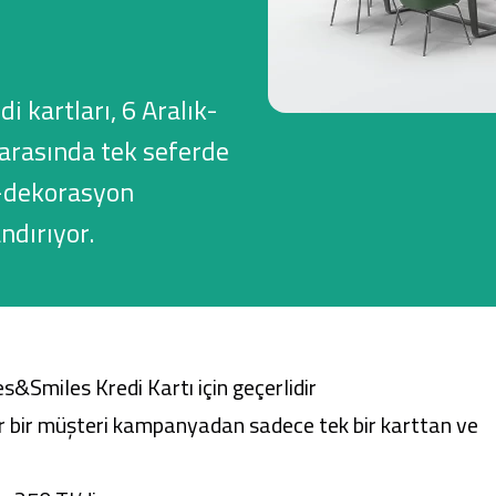
 kartları, 6 Aralık-
Ticari Kartlar
 arasında tek seferde
Tarım Finansmanı
v-dekorasyon
Leasing
ndırıyor.
Yatırım
Smiles Kredi Kartı için geçerlidir
r bir müşteri kampanyadan sadece tek bir karttan ve