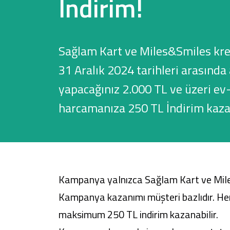
İndirim!
Sağlam Kart ve Miles&Smiles kredi
Sağlam Kart
31 Aralık 2024 tarihleri arasında
Araç Finansmanı
yapacağınız 2.000 TL ve üzeri e
Konut Finansmanı
harcamanıza 250 TL İndirim kaza
Yatırım Fonları
Kampanya yalnızca Sağlam Kart ve Miles&
Kampanya kazanımı müşteri bazlıdır. He
maksimum 250 TL indirim kazanabilir.