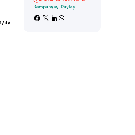
Kampanyayı Paylaş
Facebook'da paylaş
X'de paylaş
LinkedIn'de paylaş
Whatsapp'da paylaş
nyayı