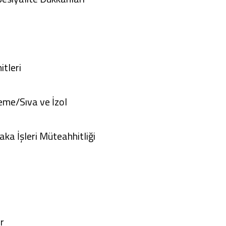
tleri
eme/Sıva ve İzol
i
a İşleri Müteahhitliği
er