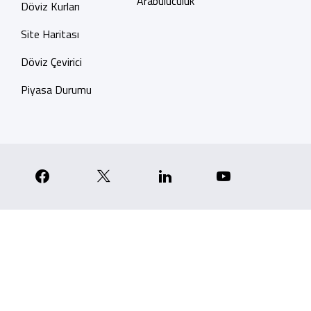
Arabuluculuk
Döviz Kurları
Site Haritası
Döviz Çevirici
Piyasa Durumu
p
nstagram
Facebook
X
Linkedin
YouTube